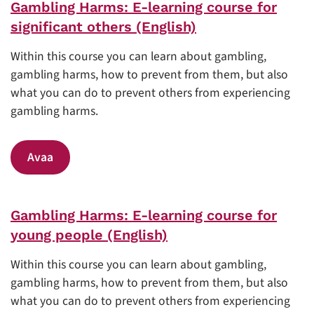
Gambling Harms: E-learning course for
significant others (English)
Within this course you can learn about gambling,
gambling harms, how to prevent from them, but also
what you can do to prevent others from experiencing
gambling harms.
Avaa
Gambling Harms: E-learning course for
young people (English)
Within this course you can learn about gambling,
gambling harms, how to prevent from them, but also
what you can do to prevent others from experiencing