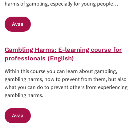
harms of gambling, especially for young people…
Avaa
Gambling Harms: E-learning course for
professionals (English)
Within this course you can learn about gambling,
gambling harms, how to prevent from them, but also
what you can do to prevent others from experiencing
gambling harms.
Avaa