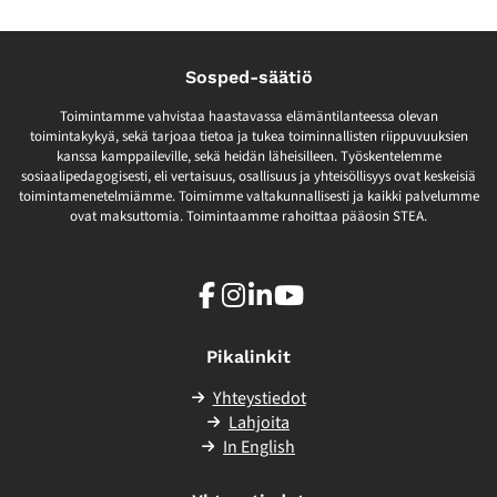
Sosped-säätiö
Toimintamme vahvistaa haastavassa elämäntilanteessa olevan
toimintakykyä, sekä tarjoaa tietoa ja tukea toiminnallisten riippuvuuksien
kanssa kamppaileville, sekä heidän läheisilleen. Työskentelemme
sosiaalipedagogisesti, eli vertaisuus, osallisuus ja yhteisöllisyys ovat keskeisiä
toimintamenetelmiämme. Toimimme valtakunnallisesti ja kaikki palvelumme
ovat maksuttomia. Toimintaamme rahoittaa pääosin STEA.
Facebook
Instagram
LinkedIn
Youtube
Pikalinkit
Yhteystiedot
Lahjoita
In English