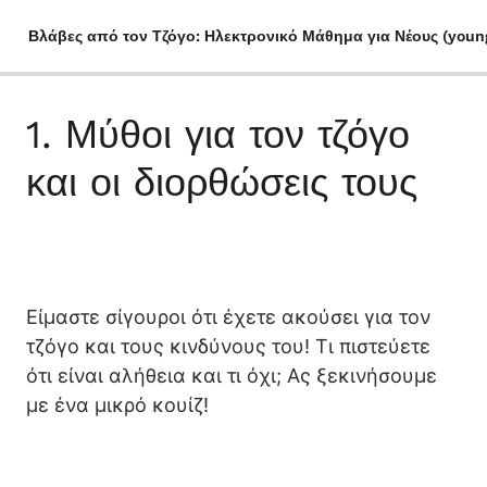
Βλάβες από τον Τζόγο: Ηλεκτρονικό Μάθημα για Νέους (youn
1. Μύθοι για τον τζόγο και οι διορθώσεις τους
1. Μύθοι για τον τζόγο
Quiz
2. Όλα όσα πρέπει να ξέρετε για τον τζόγο
και οι διορθώσεις τους
3. Στατιστικά στοιχεία και τάσεις σχετικά με τα έσοδα
από τον κλάδο των τυχερών παιχνιδιών
4. Η άνοδος του (παράνομου) διαδικτυακού
Quiz
τζόγου και η επιρροή του στα τυχερά παιχνίδια
Είμαστε σίγουροι ότι έχετε ακούσει για τον
5. Ερωτηματολόγιο για την Αξιολόγηση των Συνηθειών
τζόγο και τους κινδύνους του! Τι πιστεύετε
Τζόγου – Προτάσεις Βασισμένες στα Αποτελέσματα
ότι είναι αλήθεια και τι όχι; Ας ξεκινήσουμε
6. Το Συνεχές του Τζόγου: Από Μικρά Προβλήματα έως
με ένα μικρό κουίζ!
Πλήρη Εξάρτηση στους Νέους
7. Παράγοντες που συμβάλλουν στον τζόγο –
εσωτερικοί και εξωτερικοί