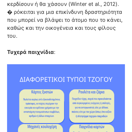
κερδίσουν ή θα χάσουν (Winter et al., 2012).
8. Διαφήμιση τυχερών παιχνιδιών: μέσα
Quiz
� ρόκειται για μια επικίνδυνη δραστηριότητα
κοινωνικής δικτύωσης, έμμεση και άμεση
που μπορεί να βλάψει το άτομο που το κάνει,
διαφήμιση
καθώς και την οικογένεια και τους φίλους
9. Διερεύνηση της έννοιας του υπεύθυνου τζόγου:
του.
Αρχές, πρακτικές και συστήματα υποστήριξης
10. Ενίσχυση Ψυχοκοινωνικών Δεξιοτήτων για την
Τυχερά παιχνίδια
:
Πρόληψη Βλαβών από τον Τζόγο
11. Πώς να Προσεγγίσετε Νέους (και φίλους τους)
Μέσω Κοινωνικών Δικτύων
12. Εθελοντισμός και καμπάνια: Κάνοντας τη διαφορά
στην πρόληψη της βλάβης από τον τζόγο
13. Δεξιότητες Επικοινωνίας: Πώς να Προβάλλετε
Ιδέες και να Διατυπώνετε Πειστικά Επιχειρήματα