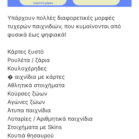
Υπάρχουν πολλές διαφορετικές μορφές
τυχερών παιχνιδιών, που κυμαίνονται από
φυσικά έως ψηφιακά!
Κάρτες ξυστό
Ρουλέτα / ζάρια
Κουλοχέρηδες
� αιχνίδια με κάρτες
Αθλητικά στοιχήματα
Κούρσες ζώων
Αγώνες ζώων
Άτυπα παιχνίδια
Λοταρίες / Αριθμητικά παιχνίδια
Στοιχήματα με Skins
Κουτιά θησαυρού