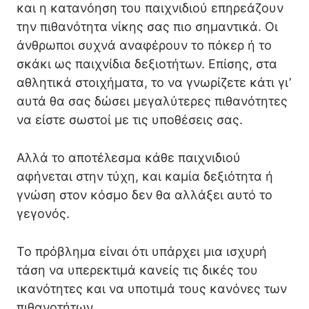
και η κατανόηση του παιχνιδιού επηρεάζουν
την πιθανότητα νίκης σας πιο σημαντικά. Οι
άνθρωποι συχνά αναφέρουν το πόκερ ή το
σκάκι ως παιχνίδια δεξιοτήτων. Επίσης, στα
αθλητικά στοιχήματα, το να γνωρίζετε κάτι γι’
αυτά θα σας δώσει μεγαλύτερες πιθανότητες
να είστε σωστοί με τις υποθέσεις σας.
Αλλά το αποτέλεσμα κάθε παιχνιδιού
αφήνεται στην τύχη, και καμία δεξιότητα ή
γνώση στον κόσμο δεν θα αλλάξει αυτό το
γεγονός.
Το πρόβλημα είναι ότι υπάρχει μια ισχυρή
τάση να υπερεκτιμά κανείς τις δικές του
ικανότητες και να υποτιμά τους κανόνες των
πιθανοτήτων.