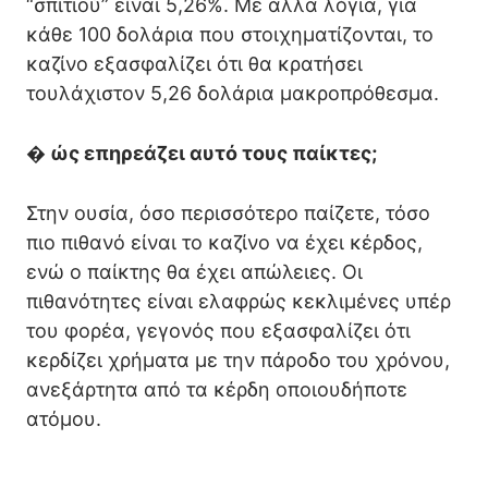
“σπιτιού” είναι 5,26%. Με άλλα λόγια, για
κάθε 100 δολάρια που στοιχηματίζονται, το
καζίνο εξασφαλίζει ότι θα κρατήσει
τουλάχιστον 5,26 δολάρια μακροπρόθεσμα.
� ώς επηρεάζει αυτό τους παίκτες;
Στην ουσία, όσο περισσότερο παίζετε, τόσο
πιο πιθανό είναι το καζίνο να έχει κέρδος,
ενώ ο παίκτης θα έχει απώλειες. Οι
πιθανότητες είναι ελαφρώς κεκλιμένες υπέρ
του φορέα, γεγονός που εξασφαλίζει ότι
κερδίζει χρήματα με την πάροδο του χρόνου,
ανεξάρτητα από τα κέρδη οποιουδήποτε
ατόμου.