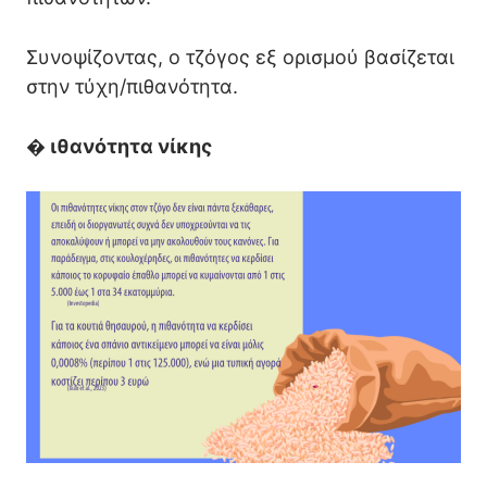
Συνοψίζοντας, ο τζόγος εξ ορισμού βασίζεται
στην τύχη/πιθανότητα.
� ιθανότητα νίκης