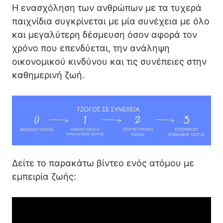
Η ενασχόληση των ανθρώπων με τα τυχερά
παιχνίδια συγκρίνεται με μία συνέχεια με όλο
και μεγαλύτερη δέσμευση όσον αφορά τον
χρόνο που επενδύεται, την ανάληψη
οικονομικού κινδύνου και τις συνέπειες στην
καθημερινή ζωή.
Δείτε το παρακάτω βίντεο ενός ατόμου με
εμπειρία ζωής: