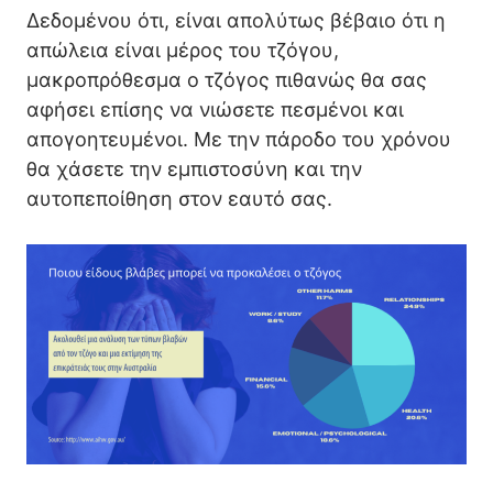
Δεδομένου ότι, είναι απολύτως βέβαιο ότι η
απώλεια είναι μέρος του τζόγου,
μακροπρόθεσμα ο τζόγος πιθανώς θα σας
αφήσει επίσης να νιώσετε πεσμένοι και
απογοητευμένοι. Με την πάροδο του χρόνου
θα χάσετε την εμπιστοσύνη και την
αυτοπεποίθηση στον εαυτό σας.