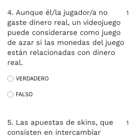
4.
Aunque él/la jugador/a no
1
gaste dinero real, un videojuego
puede considerarse como juego
de azar si las monedas del juego
están relacionadas con dinero
real.
VERDADERO
FALSO
5.
Las apuestas de skins, que
1
consisten en intercambiar