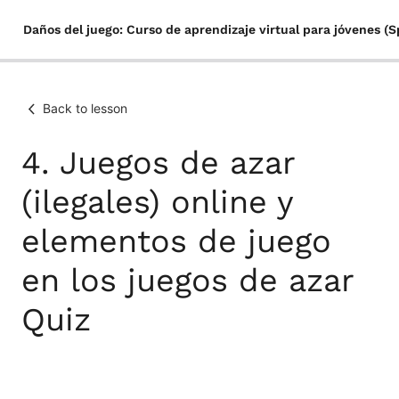
Daños del juego: Curso de aprendizaje virtual para jóvenes (S
Siirry
sisältöön
Back to lesson
4. Juegos de azar
(ilegales) online y
elementos de juego
en los juegos de azar
Quiz