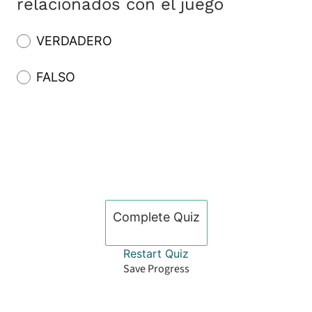
relacionados con el juego
VERDADERO
FALSO
Complete Quiz
Restart Quiz
Save Progress