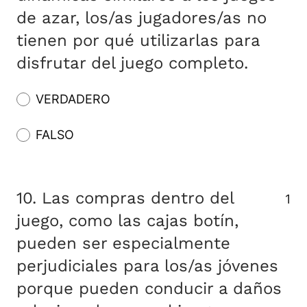
de azar, los/as jugadores/as no
tienen por qué utilizarlas para
disfrutar del juego completo.
VERDADERO
FALSO
10.
Las compras dentro del
1
juego, como las cajas botín,
pueden ser especialmente
perjudiciales para los/as jóvenes
porque pueden conducir a daños