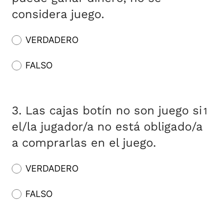
considera juego.
VERDADERO
FALSO
3.
Las cajas botín no son juego si
1
el/la jugador/a no está obligado/a
a comprarlas en el juego.
VERDADERO
FALSO