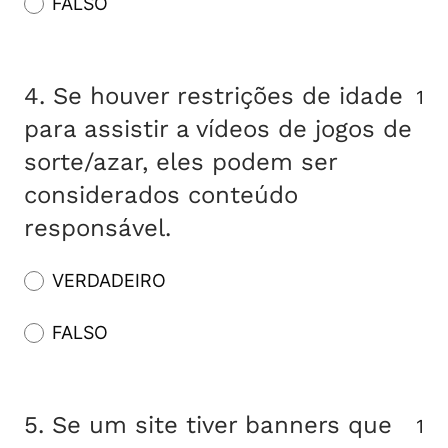
FALSO
4.
Se houver restrições de idade
1
para assistir a vídeos de jogos de
sorte/azar, eles podem ser
considerados conteúdo
responsável.
VERDADEIRO
FALSO
5.
Se um site tiver banners que
1