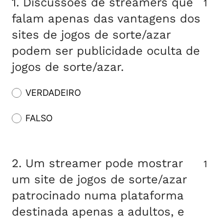
1.
Discussões de streamers que
1
falam apenas das vantagens dos
sites de jogos de sorte/azar
podem ser publicidade oculta de
jogos de sorte/azar.
VERDADEIRO
FALSO
2.
Um streamer pode mostrar
1
um site de jogos de sorte/azar
patrocinado numa plataforma
destinada apenas a adultos, e