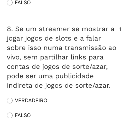
FALSO
8.
Se um streamer se mostrar a
1
jogar jogos de slots e a falar
sobre isso numa transmissão ao
vivo, sem partilhar links para
contas de jogos de sorte/azar,
pode ser uma publicidade
indireta de jogos de sorte/azar.
VERDADEIRO
FALSO