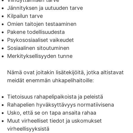
Jännityksen ja uutuuden tarve
8. Uhkapelimainonnan vaikutus: Sosiaalinen media,
Quiz
Kilpailun tarve
suora vs. epäsuora markkinointi
Omien taitojen testaaminen
9. Vastuullisen pelaamisen käsite: Periaatteet, käytännöt
Pakene todellisuudesta
ja tukijärjestelmät
Psykososiaaliset vaikeudet
10. Resilienssin vahvistaminen: Psykososiaalisten taitojen
Sosiaalinen sitoutuminen
kehittäminen uhkapelaamisen haittojen ehkäisemiseksi
Merkityksellisyyden tunne
11. Nuorten tavoittaminen: Tehokkaat strategiat
sosiaalisessa mediassa vaikuttamiseen
Nämä ovat joitakin lisätekijöitä, jotka altistavat
12. Vapaaehtoistyö ja kampanjointi: Vaikuttaminen
meidät enemmän uhkapelihaitoille:
uhkapelaamisen haittojen ehkäisyssä
Tietoisuus rahapelipaikoista ja peleistä
13. Viestinnän hallinta: Kuinka esittää ideoita ja rakentaa
vakuuttavia argumentteja
Rahapelien hyväksyttävyys normatiivisena
Usko, että se on tapa ansaita rahaa
Muut virheelliset tiedot ja uskomukset
virheellisyyksistä