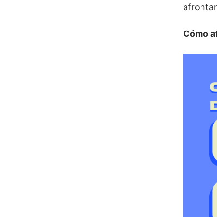
afronta
Cómo af