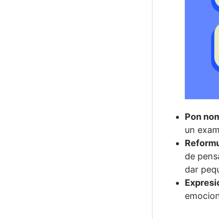
Pon nom
un exam
Reformu
de pensa
dar peq
Expresi
emocione