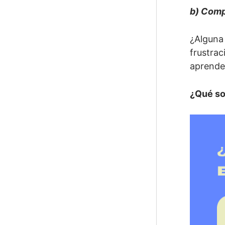
b) Comp
¿Alguna 
frustrac
aprender
¿Qué so