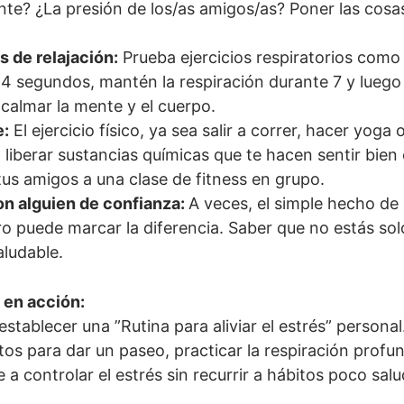
te? ¿La presión de los/as amigos/as? Poner las cosas
 de relajación:
Prueba ejercicios respiratorios como l
 4 segundos, mantén la respiración durante 7 y lueg
calmar la mente y el cuerpo.
e:
El ejercicio físico, ya sea salir a correr, hacer yog
l liberar sustancias químicas que te hacen sentir bie
tus amigos a una clase de fitness en grupo.
on alguien de confianza:
A veces, el simple hecho de 
o puede marcar la diferencia. Saber que no estás sol
ludable.
 en acción:
establecer una ”Rutina para aliviar el estrés” persona
os para dar un paseo, practicar la respiración profund
 a controlar el estrés sin recurrir a hábitos poco sal