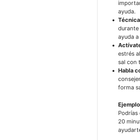
importan
ayuda.
Técnicas
durante
ayuda a 
Actívat
estrés a
sal con 
Habla c
consejer
forma sa
Ejemplo
Podrías 
20 minut
ayudarte