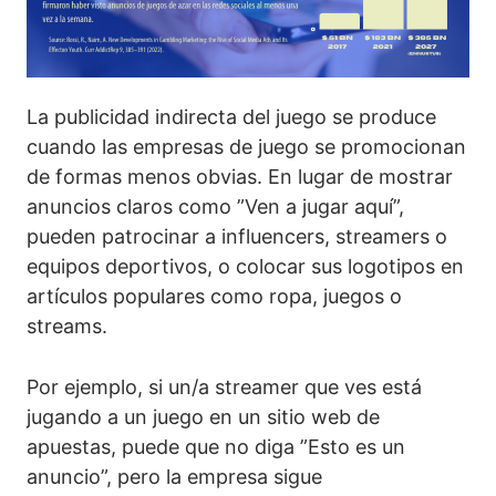
8. Publicidad del juego: redes sociales,
Quiz
publicidad indirecta y directa
9. Explorando el concepto de juego responsable:
La publicidad indirecta del juego se produce
principios, prácticas y sistemas de apoyo
cuando las empresas de juego se promocionan
10. Fortalecimiento de las habilidades psicosociales para
de formas menos obvias. En lugar de mostrar
la prevención de daños relacionados con el juego:
anuncios claros como ”Ven a jugar aquí”,
11. Reconocimiento de los signos de personas jóvenes
pueden patrocinar a influencers, streamers o
que pueden estar jugando
equipos deportivos, o colocar sus logotipos en
artículos populares como ropa, juegos o
12. Técnicas para abordar a los jóvenes que creemos
que juegan
streams.
13. Remisión a la ayuda adecuada
Por ejemplo, si un/a streamer que ves está
jugando a un juego en un sitio web de
apuestas, puede que no diga ”Esto es un
anuncio”, pero la empresa sigue