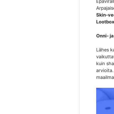
Epävirall
Arpajais
Skin-ve
Lootbox
Onni- ja
Lähes ka
vaikutta
kuin sha
arvioita
maailmas