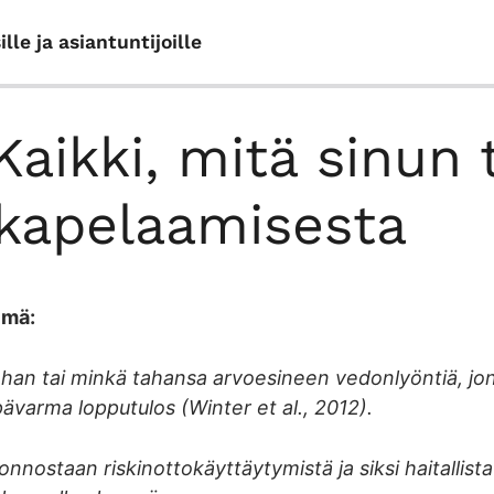
le ja asiantuntijoille
Kaikki, mitä sinun 
kapelaamisesta
lmä:
han tai minkä tahansa arvoesineen vedonlyöntiä, jon
epävarma lopputulos (Winter et al., 2012).
onnostaan riskinottokäyttäytymistä ja siksi haitallist