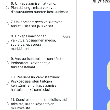
ja yhtei
6. Uhkapelaamisen jatkumo:
Pienistä ongelmista vakavaan
riippuvuuteen nuorten keskuudessa
7. Uhkapelaamiseen vaikuttavat
tekijät – sisäiset ja ulkoiset
8. Uhkapelimainonnan
Quiz
vaikutus: Sosiaalinen media,
suora vs. epäsuora
markkinointi
9. Vastuullisen pelaamisen käsite:
Periaatteet, käytännöt ja
tukijärjestelmät
10. Resilienssin vahvistaminen:
Psykososiaalisten taitojen
kehittäminen uhkapelaamisen
haittojen ehkäisemiseksi
11. Suositukset ennaltaehkäisevistä
toimista, kuten käytäntöjen
muutoksista