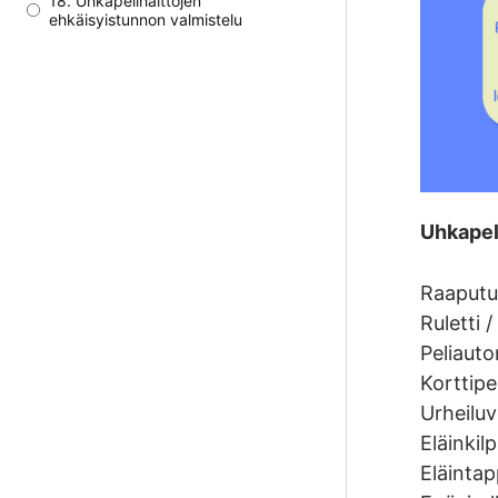
18. Uhkapelihaittojen
ehkäisyistunnon valmistelu
Uhkapeli
Raaputu
Ruletti 
Peliaut
Korttipe
Urheilu
Eläinkilp
Eläintap