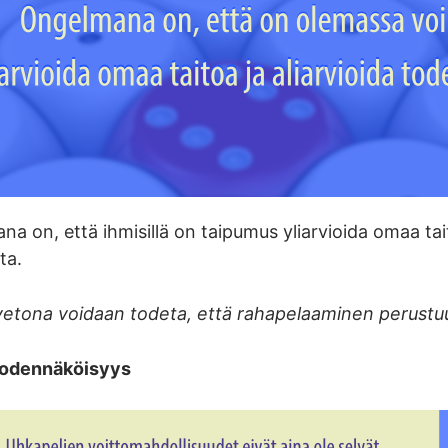
a on, että ihmisillä on taipumus yliarvioida omaa tai
ta.
etona voidaan todeta, että rahapelaaminen perustuu
todennäköisyys