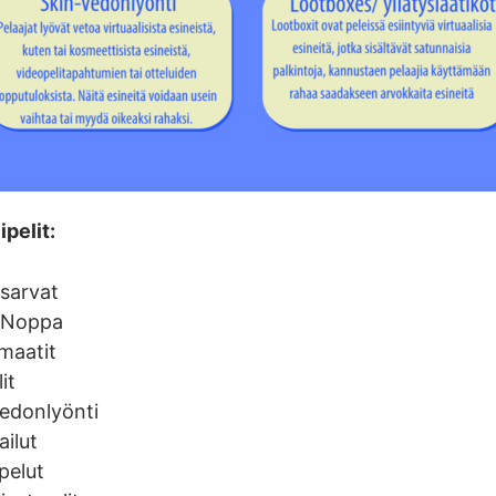
pelit:
sarvat
/ Noppa
omaatit
lit
vedonlyönti
ailut
pelut