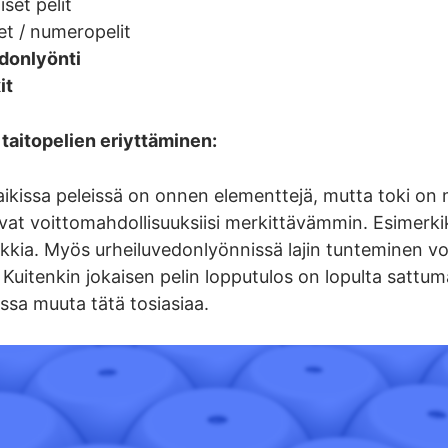
iset pelit
et / numeropelit
donlyönti
it
 taitopelien eriyttäminen:
ikissa peleissä on onnen elementtejä, mutta toki on m
vat voittomahdollisuuksiisi merkittävämmin. Esimerkik
kkia. Myös urheiluvedonlyönnissä lajin tunteminen vo
. Kuitenkin jokaisen pelin lopputulos on lopulta sattum
sa muuta tätä tosiasiaa.