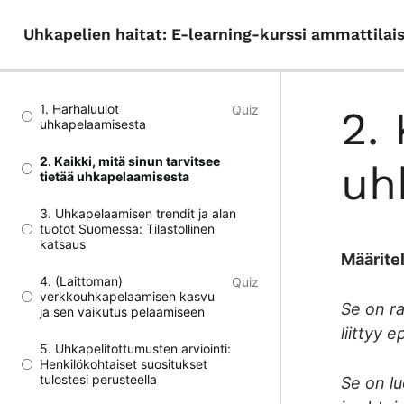
Uhkapelien haitat: E-learning-kurssi ammattilaisil
1. Harhaluulot
Quiz
2. 
uhkapelaamisesta
2. Kaikki, mitä sinun tarvitsee
uh
tietää uhkapelaamisesta
3. Uhkapelaamisen trendit ja alan
tuotot Suomessa: Tilastollinen
katsaus
Määrite
4. (Laittoman)
Quiz
verkkouhkapelaamisen kasvu
Se on ra
ja sen vaikutus pelaamiseen
liittyy 
5. Uhkapelitottumusten arviointi:
Henkilökohtaiset suositukset
tulostesi perusteella
Se on lu