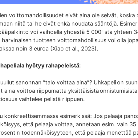
en voittomahdollisuudet eivät aina ole selvät, koska 
maan niitä tai he eivät ehkä noudata sääntöjä. Esime
pääpalkinto voi vaihdella yhdestä 5 000: sta yhteen 
 harvinaisen tuotteen voittomahdollisuus voi olla jopa
ksaa noin 3 euroa (Xiao et al., 2023).
hapeliala hyötyy rahapeleistä:
uullut sanonnan ”talo voittaa aina”? Uhkapeli on suunni
t aina voittoa riippumatta yksittäisistä onnistumisis
iosuus vaihtelee pelistä riippuen.
u konkreettisemmassa esimerkissä: Jos pelaaja panost
öisyys, että pelaaja voittaa, annetaan esim. vain 35
rosentin todennäköisyyteen, että pelaaja menettää p