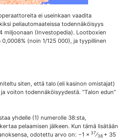
operaattoreita ei useinkaan vaadita
rkiksi peliautomaateissa todennäköisyys
34 miljoonaan (Investopedia). Lootboxien
 0,0008% (noin 1/125 000), ja tyypillinen
teltu siten, että talo (eli kasinon omistajat)
ta ja voiton todennäköisyydestä. ”Talon edun”
aa yhdelle (1) numerolle 38:sta,
 kertaa pelaamisen jälkeen. Kun tämä lisätään
37
anoksensa, odotettu arvo on: −1 ×
⁄
+ 35
38