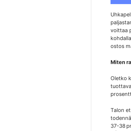
Uhkapeli
paljasta
voittaa 
kohdalla
ostos ma
Miten ra
Oletko k
tuottava
prosentt
Talon et
todennäk
37-38 p