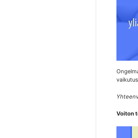
Ongelman
vaikutus
Yhteenv
Voiton 