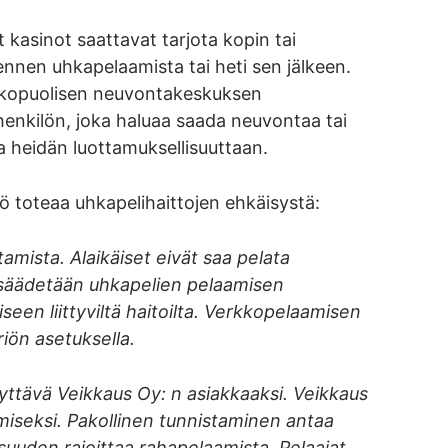
t kasinot saattavat tarjota kopin tai
ennen uhkapelaamista tai heti sen jälkeen.
ulkopuolisen neuvontakeskuksen
henkilön, joka haluaa saada neuvontaa tai
la heidän luottamuksellisuuttaan.
 toteaa uhkapelihaittojen ehkäisystä:
stamista. Alaikäiset eivät saa pelata
sa säädetään uhkapelien pelaamisen
seen liittyviltä haitoilta. Verkkopelaamisen
riön asetuksella.
dyttävä Veikkaus Oy: n asiakkaaksi. Veikkaus
miseksi. Pakollinen tunnistaminen antaa
lisuuden rajoittaa rahapelaamista. Pelaajat