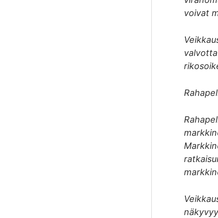
voivat m
Veikkaus
valvotta
rikosoik
Rahapeli
Rahapeli
markkino
Markkino
ratkaisu
markkin
Veikkaus
näkyvyyd