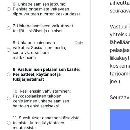
aiheutta
6. Uhkapelaamisen jatkumo:
Pienistä ongelmista vakavaan
seuraava
riippuvuuteen nuorten keskuudessa
7. Uhkapelaamiseen vaikuttavat
Vastuull
tekijät – sisäiset ja ulkoiset
yhteisku
lähellää
8. Uhkapelimainonnan
Quiz
vaikutus: Sosiaalinen media,
pelaajaa
suora vs. epäsuora
markkinointi
liikakäy
koskema
9. Vastuullisen pelaamisen käsite:
tarjoam
Periaatteet, käytännöt ja
tukijärjestelmät
jne.).
10. Resilienssin vahvistaminen:
Psykososiaalisten taitojen
Seuraav
kehittäminen uhkapelaamisen
haittojen ehkäisemiseksi
11. Suositukset ennaltaehkäisevistä
toimista, kuten käytäntöjen
muutoksista