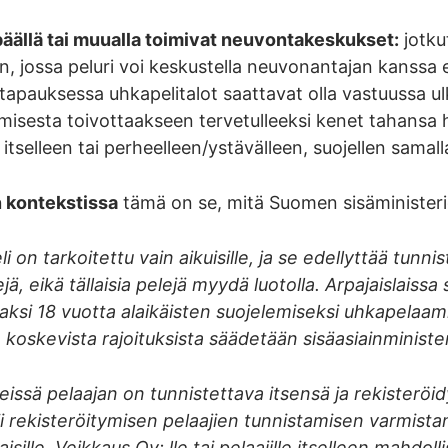
päällä tai muualla toimivat neuvontakeskukset:
jotku
n, jossa peluri voi keskustella neuvonantajan kanssa 
tapauksessa uhkapelitalot saattavat olla vastuussa 
misesta toivottaakseen tervetulleeksi kenet tahansa 
 itselleen tai perheelleen/ystävälleen, suojellen samal
kontekstissa
tämä on se, mitä Suomen sisäministeriö
i on tarkoitettu vain aikuisille, ja se edellyttää tunni
jä, eikä tällaisia pelejä myydä luotolla. Arpajaislais
jaksi 18 vuotta alaikäisten suojelemiseksi uhkapelaami
a koskevista rajoituksista säädetään sisäasiainministe
issä pelaajan on tunnistettava itsensä ja rekisteröi
i rekisteröitymisen pelaajien tunnistamisen varmista
isille, Veikkaus Oy: lle tai pelaajille itselleen mahdol