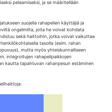
eksi pelaamiseksi, ja se määritellään
ajatukseen suojella rahapelien käyttäjiä ja
tyviltä ongelmilta, joita he voivat kohdata
distuu sekä haittoihin, jotka voivat vaikuttaa
 henkilökohtaisella tasolla (esim. rahan
riippuvuus), mutta myös yhteiskunnalliseen
. integroitujen rahapelipaikkojen
nnan kautta tapahtuvan rahanpesun estäminen
ihaittoja: