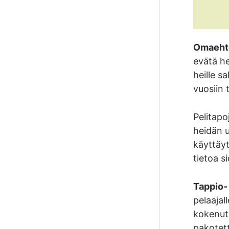
Omaehto
evätä he
heille s
vuosiin t
Pelitap
heidän u
käyttäyt
tietoa s
Tappio- 
pelaajal
kokenut 
pakotett