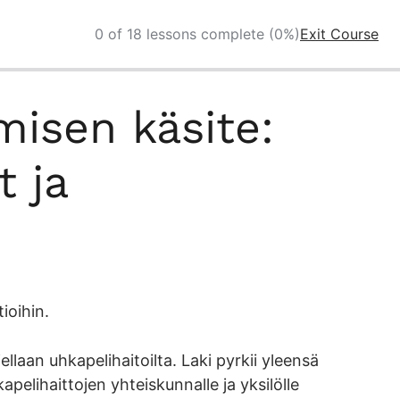
0 of 18 lessons complete (0%)
Exit Course
misen käsite:
t ja
ioihin.
ellaan uhkapelihaitoilta. Laki pyrkii yleensä
elihaittojen yhteiskunnalle ja yksilölle