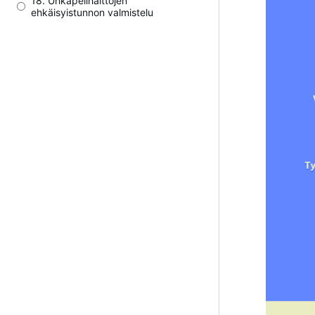
18. Uhkapelihaittojen
ehkäisyistunnon valmistelu