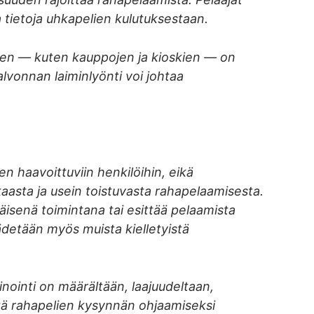
 tietoja uhkapelien kulutuksestaan.
tosten — kuten kauppojen ja kioskien — on
lvonnan laiminlyönti voi johtaa
en haavoittuviin henkilöihin, eikä
aasta ja usein toistuvasta rahapelaamisesta.
isenä toimintana tai esittää pelaamista
äädetään myös muista kielletyistä
inointi on määrältään, laajuudeltaan,
ntä rahapelien kysynnän ohjaamiseksi