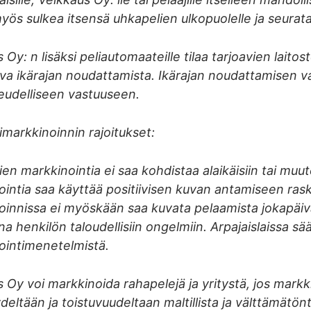
yös sulkea itsensä uhkapelien ulkopuolelle ja seurata
 Oy: n lisäksi peliautomaateille tilaa tarjoavien lai
va ikärajan noudattamista. Ikärajan noudattamisen va
eudelliseen vastuuseen.
markkinoinnin rajoitukset:
en markkinointia ei saa kohdistaa alaikäisiin tai muut
intia saa käyttää positiivisen kuvan antamiseen rask
innissa ei myöskään saa kuvata pelaamista jokapäivä
na henkilön taloudellisiin ongelmiin. Arpajaislaissa s
ointimenetelmistä.
 Oy voi markkinoida rahapelejä ja yritystä, jos markk
eltään ja toistuvuudeltaan maltillista ja välttämätö