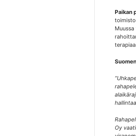
Paikan 
toimisto
Muussa 
rahoitta
terapiaa
Suomen 
”Uhkapel
rahapele
alaikära
hallinta
Rahapele
Oy vaati
viranoma