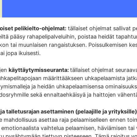
iset pelikielto-ohjelmat:
tällaiset ohjelmat sallivat 
iltä pääsy rahapelipalveluihin, poistaa heidät tapahtu
akon tai muunlaisen rangaistuksen. Poissulkemisen kes
ai jopa ikuisesti.
ojen
käyttäytymisseuranta:
tällaiset ohjelmat seuraava
hkapelitapojaan määrittääkseen uhkapelaamista jatkav
ymismalleja ja heidän uhkapelaamisensa ominaisuuksi
idosryhmille sekä ennaltaehkäisyä ja haittojen vähentä
ja talletusrajan asettaminen (pelaajille ja yrityksille)
le mahdollisuus asettaa raja pelaamiselleen ennen toi
emotionaalista vaihtelua pelaamisen, häviämisen tai v
u pysähtymään tiettyyn pisteeseen. Tämä rajoitus void