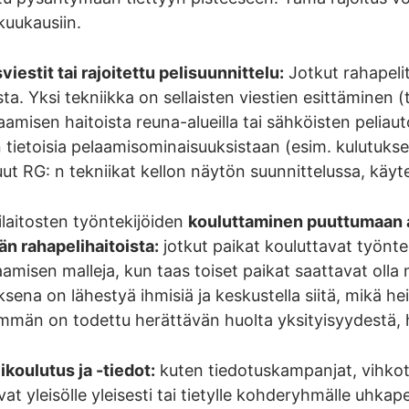
 kuukausiin.
viestit tai rajoitettu pelisuunnittelu:
Jotkut rahapelit
ta. Yksi tekniikka on sellaisten viestien esittäminen (t
amisen haitoista reuna-alueilla tai sähköisten peliaut
tietoisia pelaamisominaisuuksistaan (esim. kulutukse
uut RG: n tekniikat kellon näytön suunnittelussa, käyte
laitosten työntekijöiden
kouluttaminen puuttumaan as
n rahapelihaitoista:
jotkut paikat kouluttavat työnt
amisen malleja, kun taas toiset paikat saattavat olla 
ksena on lähestyä ihmisiä ja keskustella siitä, mikä h
män on todettu herättävän huolta yksityisyydestä, h
koulutus ja -tiedot:
kuten tiedotuskampanjat, vihkot, 
vat yleisölle yleisesti tai tietylle kohderyhmälle uhkap