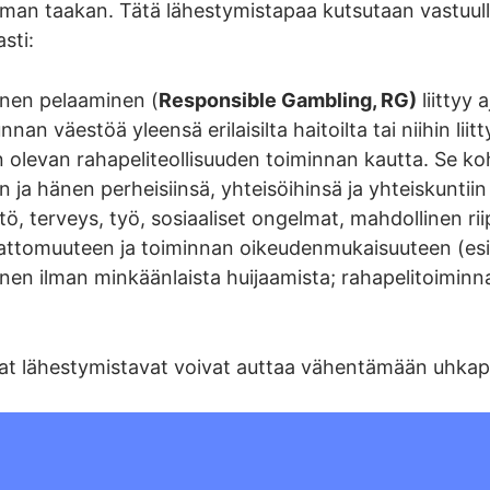
man taakan. Tätä lähestymistapaa kutsutaan vastuullis
sti:
inen pelaaminen (
Responsible Gambling, RG)
liittyy 
nnan väestöä yleensä erilaisilta haitoilta tai niihin liit
n olevan rahapeliteollisuuden toiminnan kautta. Se koh
n ja hänen perheisiinsä, yhteisöihinsä ja yhteiskuntiin
ttö, terveys, työ, sosiaaliset ongelmat, mahdollinen 
ttomuuteen ja toiminnan oikeudenmukaisuuteen (esim
inen ilman minkäänlaista huijaamista; rahapelitoimi
at lähestymistavat voivat auttaa vähentämään uhkapel