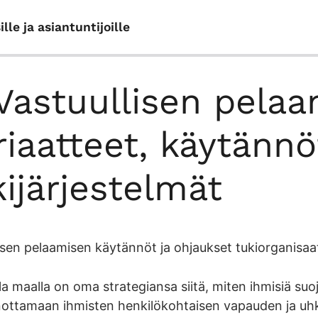
le ja asiantuntijoille
 Vastuullisen pelaa
riaatteet, käytännö
kijärjestelmät
isen pelaamisen käytännöt ja ohjaukset tukiorganisaat
la maalla on oma strategiansa siitä, miten ihmisiä suoj
ottamaan ihmisten henkilökohtaisen vapauden ja uhkap