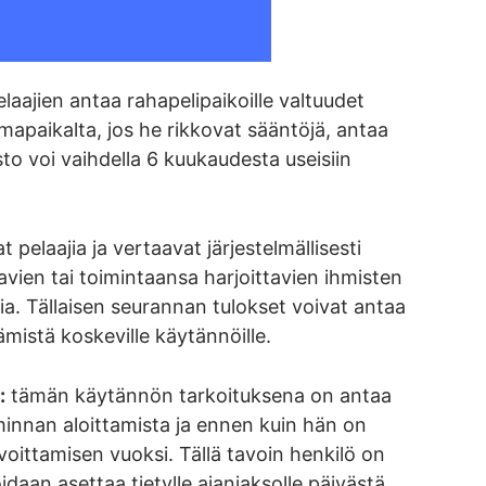
pelaajien antaa rahapelipaikoille valtuudet
mapaikalta, jos he rikkovat sääntöjä, antaa
to voi vaihdella 6 kuukaudesta useisiin
t pelaajia ja vertaavat järjestelmällisesti
ien tai toimintaansa harjoittavien ihmisten
a. Tällaisen seurannan tulokset voivat antaa
mistä koskeville käytännöille.
:
tämän käytännön tarkoituksena on antaa
minnan aloittamista ja ennen kuin hän on
oittamisen vuoksi. Tällä tavoin henkilö on
aan asettaa tietylle ajanjaksolle päivästä