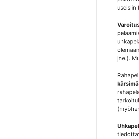
useisiin
Varoitus
pelaamis
uhkapela
olemaan 
jne.). M
Rahapeli
kärsimää
rahapela
tarkoitu
(myöhem
Uhkapeli
tiedotta