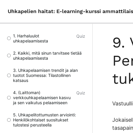
Uhkapelien haitat: E-learning-kurssi ammattilaisil
1. Harhaluulot
Quiz
9.
uhkapelaamisesta
2. Kaikki, mitä sinun tarvitsee tietää
Pe
uhkapelaamisesta
3. Uhkapelaamisen trendit ja alan
tu
tuotot Suomessa: Tilastollinen
katsaus
4. (Laittoman)
Quiz
verkkouhkapelaamisen kasvu
ja sen vaikutus pelaamiseen
Vastuull
5. Uhkapelitottumusten arviointi:
Jokaisel
Henkilökohtaiset suositukset
tulostesi perusteella
tasapain