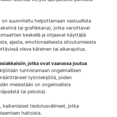
 on suunniteltu helpottamaan vastuullista
ekstinä tai grafiikkana), jotka varoittavat
omaattien keskellä ja ohjaavat käyttäjiä
sta, ajasta, emotionaalisesta sitoutumisesta
ttävissä oleva käteinen tai aikarajoitus.
iakkaisiin, jotka ovat vaarassa joutua
ekijöitään tunnistamaan ongelmallisen
määrittäneet työntekijöitä, joiden
eidän mielestään on ongelmallista
äpeästä tai pelosta).
kaikenlaiset tiedotusvälineet, jotka
elaamisen haitoista.