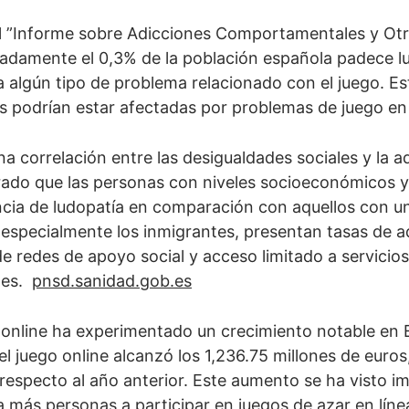
l ”Informe sobre Adicciones Comportamentales y Otr
damente el 0,3% de la población española padece lud
 algún tipo de problema relacionado con el juego. Es
 podrían estar afectadas por problemas de juego en 
na correlación entre las desigualdades sociales y la 
ado que las personas con niveles socioeconómicos y
cia de ludopatía en comparación con aquellos con un 
 especialmente los inmigrantes, presentan tasas de 
 de redes de apoyo social y acceso limitado a servici
nes.
pnsd.sanidad.gob.es
o online ha experimentado un crecimiento notable en
l juego online alcanzó los 1,236.75 millones de euros
especto al año anterior. Este aumento se ha visto im
a más personas a participar en juegos de azar en líne