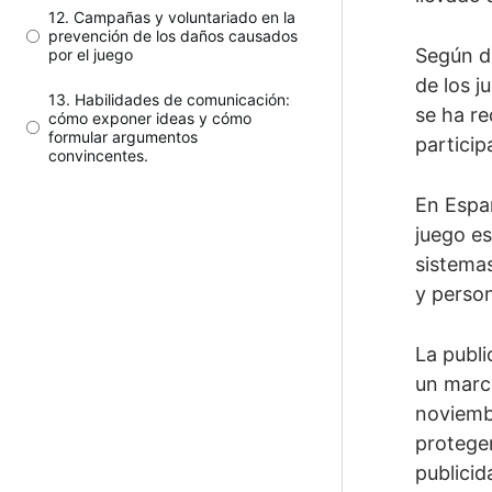
12. Campañas y voluntariado en la
prevención de los daños causados
Según d
por el juego
de los j
13. Habilidades de comunicación:
se ha re
cómo exponer ideas y cómo
formular argumentos
partici
convincentes.
En Españ
juego e
sistemas
y perso
La publi
un marco
noviembr
proteger
publicid