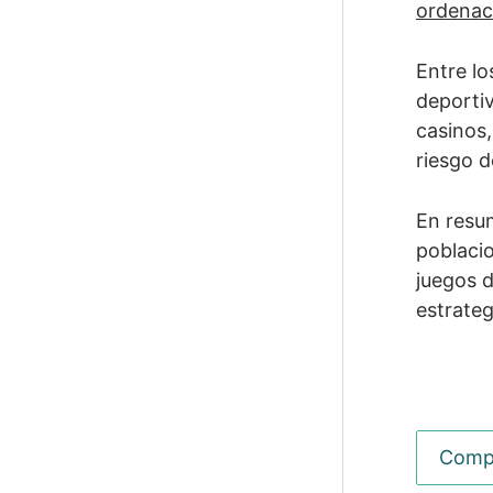
ordenac
Entre lo
deportiv
casinos,
riesgo 
En resum
poblacio
juegos d
estrateg
Previo
Compl
Compl