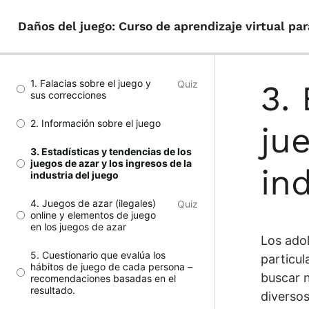
Daños del juego: Curso de aprendizaje virtual pa
1. Falacias sobre el juego y
Quiz
3.
sus correcciones
2. Información sobre el juego
ju
3. Estadísticas y tendencias de los
juegos de azar y los ingresos de la
in
industria del juego
4. Juegos de azar (ilegales)
Quiz
online y elementos de juego
en los juegos de azar
Los adol
5. Cuestionario que evalúa los
particul
hábitos de juego de cada persona –
buscar n
recomendaciones basadas en el
resultado.
diverso