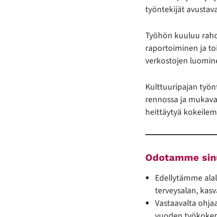
työntekijät avustava
Työhön kuuluu raho
raportoiminen ja to
verkostojen luomin
Kulttuuripajan työnt
rennossa ja mukavas
heittäytyä kokeilema
Odotamme sinu
Edellytämme alall
terveysalan, kasv
Vastaavalta ohja
vuoden työkokem