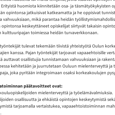
. Erityistä huomiota kiinnitetään osa- ja täsmätyökykyisten o
eidän opintonsa jatkuisivat katkeamatta ja he oppisivat tunni
vahvuuksiaan, mikä parantaa heidän työllistymismahdollis
 opintonsa keskeyttäneet opiskelijat siirtyvät takaisin opinto
n kulttuuripajan toimiessa heidän turvaverkkonaan.
työntekijät tulevat tekemään tiivistä yhteistyötä Oulun kork
ajien kanssa. Pajan työntekijät tarjoavat vapaaehtoisille vert
kä auttavat osallistujia tunnistamaan vahvuuksiaan ja rake
essa kehitetään ja juurrutetaan Ouluun mielenterveyttä ja
ipaja, joka pyritään integroimaan osaksi korkeakoulujen pysy
atoiminnan päätavoitteet ovat:
kouluopiskelijoiden mielenterveyttä ja työelämävalmiuksia.
lijoiden osallisuutta ja ehkäistä opintojen keskeytymistä sek
mistä tarjoamalla vertaistukea, vapaaehtoistoiminnan mahd
.