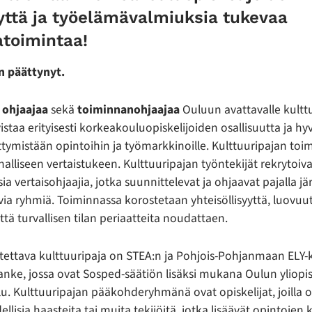
yttä ja työelämävalmiuksia tukevaa
atoimintaa!
 päättynyt.
 ohjaajaa
sekä
toiminnanohjaajaa
Ouluun avattavalle kulttu
staa erityisesti korkeakouluopiskelijoiden osallisuutta ja hy
ttymistään opintoihin ja työmarkkinoille. Kulttuuripajan toi
alliseen vertaistukeen. Kulttuuripajan työntekijät rekrytoiva
a vertaisohjaajia, jotka suunnittelevat ja ohjaavat pajalla jär
ia ryhmiä. Toiminnassa korostetaan yhteisöllisyyttä, luovuut
tä turvallisen tilan periaatteita noudattaen.
ettava kulttuuripaja on STEA:n ja Pohjois-Pohjanmaan ELY
nke, jossa ovat Sosped-säätiön lisäksi mukana Oulun yliopi
 Kulttuuripajan pääkohderyhmänä ovat opiskelijat, joilla on
dellisia haasteita tai muita tekijöitä, jotka lisäävät opintojen