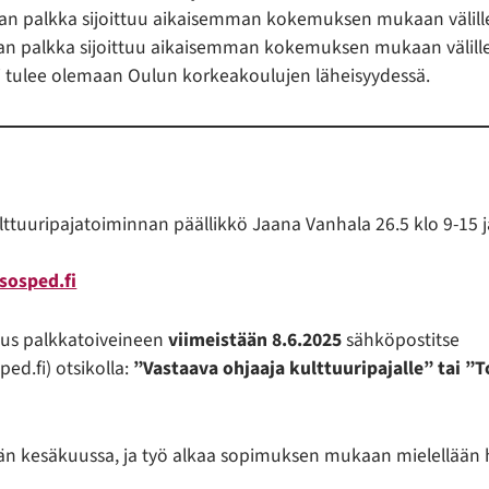
an palkka sijoittuu aikaisemman kokemuksen mukaan välill
an palkka sijoittuu aikaisemman kokemuksen mukaan välill
ti tulee olemaan Oulun korkeakoulujen läheisyydessä.
lttuuripajatoiminnan päällikkö Jaana Vanhala 26.5 klo 9-15 ja
sosped.fi
us palkkatoiveineen
viimeistään 8.6.2025
sähköpostitse
ed.fi) otsikolla:
”Vastaava ohjaaja kulttuuripajalle” tai 
än kesäkuussa, ja työ alkaa sopimuksen mukaan mielellään h