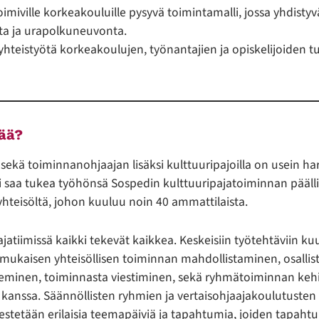
imiville korkeakouluille pysyvä toimintamalli, jossa yhdistyv
ta ja urapolkuneuvonta.
oyhteistyötä korkeakoulujen, työnantajien ja opiskelijoiden t
tää?
ekä toiminnanohjaajan lisäksi kulttuuripajoilla on usein harj
imi saa tukea työhönsä Sospedin kulttuuripajatoiminnan pääll
hteisöltä, johon kuuluu noin 40 ammattilaista.
jatiimissä kaikki tekevät kaikkea. Keskeisiin työtehtäviin ku
 mukaisen yhteisöllisen toiminnan mahdollistaminen, osallist
eminen, toiminnasta viestiminen, sekä ryhmätoiminnan keh
 kanssa. Säännöllisten ryhmien ja vertaisohjaajakoulutusten 
ärjestetään erilaisia teemapäiviä ja tapahtumia, joiden tapa