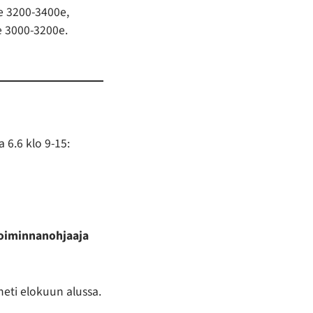
e 3200-3400e,
e 3000-3200e.
 6.6 klo 9-15:
”Toiminnanohjaaja
eti elokuun alussa.