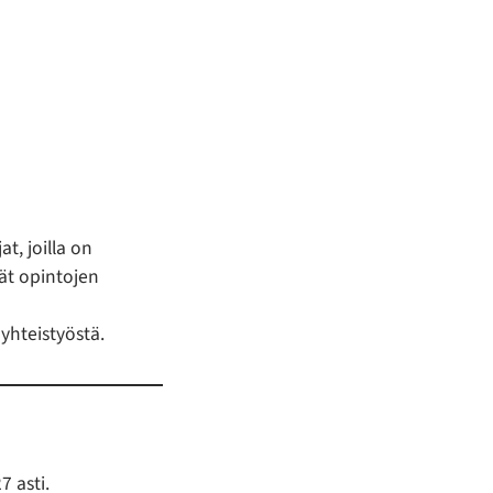
, joilla on
ävät opintojen
yhteistyöstä.
 asti.