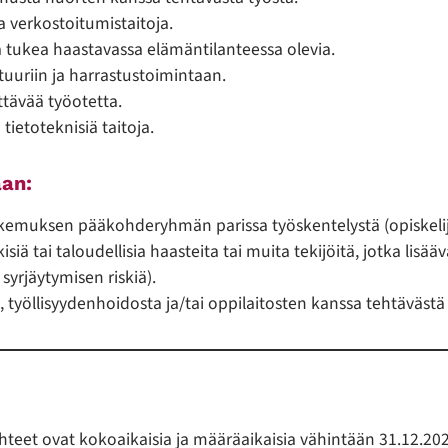
ja verkostoitumistaitoja.
a tukea haastavassa elämäntilanteessa olevia.
tuuriin ja harrastustoimintaan.
ittävää työotetta.
 tietoteknisiä taitoja.
aan:
muksen pääkohderyhmän parissa työskentelystä (opiskelijat
kisiä tai taloudellisia haasteita tai muita tekijöitä, jotka lisä
syrjäytymisen riskiä).
 työllisyydenhoidosta ja/tai oppilaitosten kanssa tehtävästä 
eet ovat kokoaikaisia ja määräaikaisia vähintään 31.12.2027