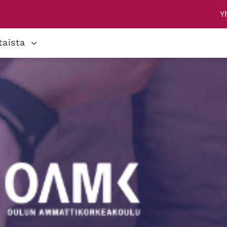
Y
taista