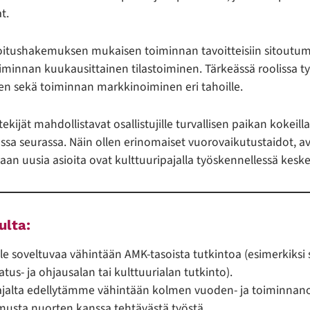
t.
itushakemuksen mukaisen toiminnan tavoitteisiin sitoutum
iminnan kuukausittainen tilastoiminen. Tärkeässä roolissa t
en sekä toiminnan markkinoiminen eri tahoille.
ekijät mahdollistavat osallistujille turvallisen paikan kokeilla
sa seurassa. Näin ollen erinomaiset vuorovaikutustaidot, a
an uusia asioita ovat kulttuuripajalla työskennellessä keskei
lta:
e soveltuvaa vähintään AMK-tasoista tutkintoa (esimerkiksi so
atus- ja ohjausalan tai kulttuurialan tutkinto).
ajalta edellytämme vähintään kolmen vuoden- ja toiminnan
usta nuorten kanssa tehtävästä työstä.