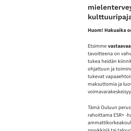
mielenterve
kulttuuripaj
Huom! Hakuaika on
Etsimme
vastaavaa
tavoitteena on vahvi
tukea heidän kiinni
ohjattuun ja toiminn
tukevat vapaaehtoisi
maksuttomia ja luov
voimavarakeskeisyyt
Tämä Ouluun perust
rahoittama ESR+ -ha
ammattikorkeakoulu.
psyykkisiä tai talou