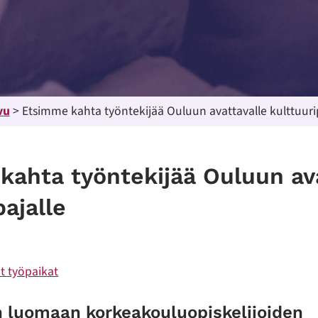
vu
>
Etsimme kahta työntekijää Ouluun avattavalle kulttuurip
kahta työntekijää Ouluun ava
pajalle
t työpaikat
 luomaan korkeakouluopiskelijoiden