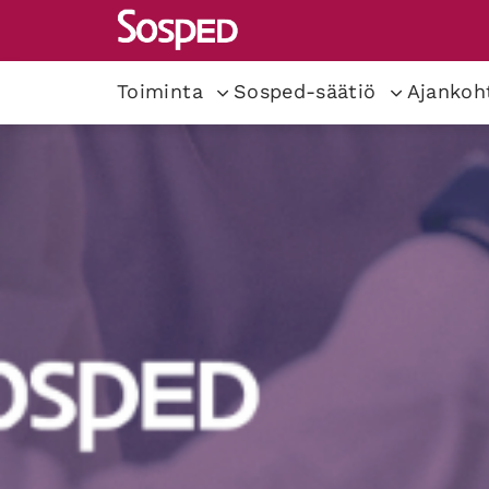
Toiminta
Sosped-säätiö
Ajankoh