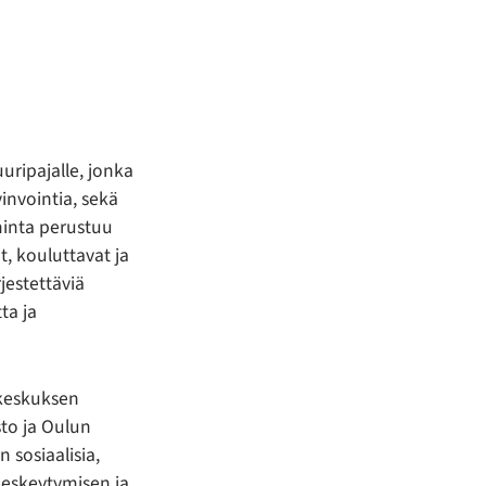
uripajalle, jonka
vinvointia, sekä
minta perustuu
t, kouluttavat ja
jestettäviä
ta ja
-keskuksen
sto ja Oulun
 sosiaalisia,
 keskeytymisen ja