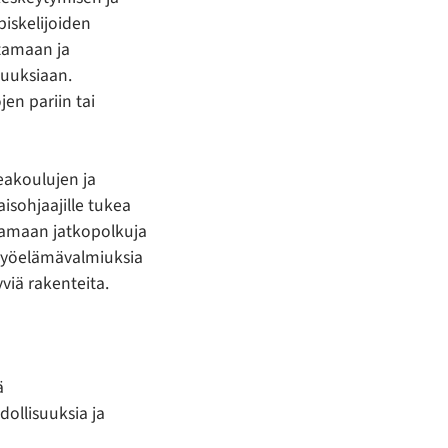
piskelijoiden
stamaan ja
uuksiaan.
jen pariin tai
eakoulujen ja
aisohjaajille tukea
ntamaan jatkopolkuja
 työelämävalmiuksia
viä rakenteita.
ä
ollisuuksia ja