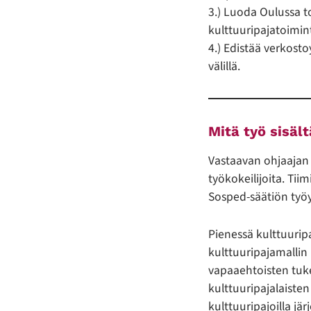
3.) Luoda Oulussa to
kulttuuripajatoimin
4.) Edistää verkost
välillä.
Mitä työ sisäl
Vastaavan ohjaajan s
työkokeilijoita. Ti
Sosped-säätiön työy
Pienessä kulttuuripa
kulttuuripajamallin
vapaaehtoisten tuk
kulttuuripajalaisten
kulttuuripajoilla j