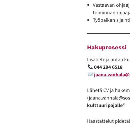
Vastaavan ohjaaj
toiminnanohjaaj
Työpaikan sijain
Hakuprosessi
Lisätietoja antaa ku
044 294 6518
jaana.vanhala@
Lähetä CV ja hakem
(jaana.vanhala@sosp
kulttuuripajalle”
Haastattelut pidetä