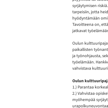
syrjäytymisen riskiä
tarpeisiin, jotta h
hyödyntämään omia 
Tavoitteena on, että
jatkavat työelämää
Oulun kulttuuripaja
paikallisten työnant
ja työnohjausta, se
työelämään. Hankke
vahvistava kulttuur
Oulun kulttuuripaj
1.) Parantaa korkea
2.) Vahvistaa opiske
myöhempää syrjäyty
urapolkuneuvontaa