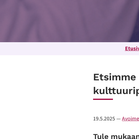
Etusi
Etsimme 
kulttuuri
19.5.2025
—
Avoime
Tule mukaan