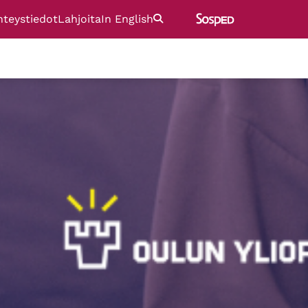
hteystiedot
Lahjoita
In English
Etsi