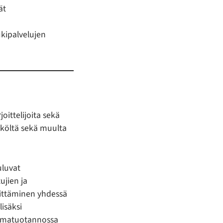
ät
ukipalvelujen
oittelijoita sekä
iköltä sekä muulta
uluvat
ujien ja
ittäminen yhdessä
lisäksi
htumatuotannossa