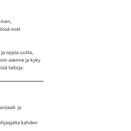
inen,
yössä ovat
 ja oppia uutta,
voin asenne ja kyky
siä taitoja.
siaali- ja
ohjaajalta kahden