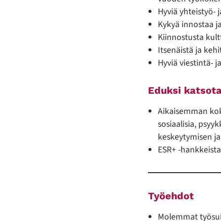
Hyviä yhteistyö- 
Kykyä innostaa j
Kiinnostusta kult
Itsenäistä ja keh
Hyviä viestintä- ja
Eduksi katsot
Aikaisemman koke
sosiaalisia, psyyk
keskeytymisen ja 
ESR+ -hankkeista,
Työehdot
Molemmat työsuht