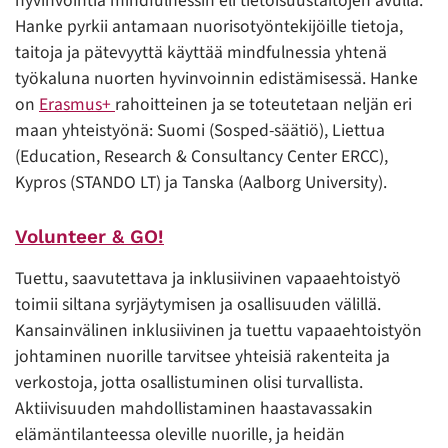
hyvinvointia mindfulnessin eli tietoisuustaitojen avulla.
Hanke pyrkii antamaan nuorisotyöntekijöille tietoja,
taitoja ja pätevyyttä käyttää mindfulnessia yhtenä
työkaluna nuorten hyvinvoinnin edistämisessä. Hanke
on
Erasmus+
rahoitteinen ja se toteutetaan neljän eri
maan yhteistyönä: Suomi (Sosped-säätiö), Liettua
(Education, Research & Consultancy Center ERCC),
Kypros (STANDO LT) ja Tanska (Aalborg University).
Volunteer & GO!
Tuettu, saavutettava ja inklusiivinen vapaaehtoistyö
toimii siltana syrjäytymisen ja osallisuuden välillä.
Kansainvälinen inklusiivinen ja tuettu vapaaehtoistyön
johtaminen nuorille tarvitsee yhteisiä rakenteita ja
verkostoja, jotta osallistuminen olisi turvallista.
Aktiivisuuden mahdollistaminen haastavassakin
elämäntilanteessa oleville nuorille, ja heidän