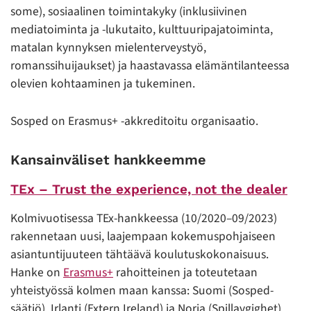
some), sosiaalinen toimintakyky (inklusiivinen
mediatoiminta ja -lukutaito, kulttuuripajatoiminta,
matalan kynnyksen mielenterveystyö,
romanssihuijaukset) ja haastavassa elämäntilanteessa
olevien kohtaaminen ja tukeminen.
Sosped on Erasmus+ -akkreditoitu organisaatio.
Kansainväliset hankkeemme
TEx – Trust the experience, not the dealer
Kolmivuotisessa TEx-hankkeessa (10/2020–09/2023)
rakennetaan uusi, laajempaan kokemuspohjaiseen
asiantuntijuuteen tähtäävä koulutuskokonaisuus.
Hanke on
Erasmus+
rahoitteinen ja toteutetaan
yhteistyössä kolmen maan kanssa: Suomi (Sosped-
säätiö), Irlanti (Extern Ireland) ja Norja (Spillavgighet).