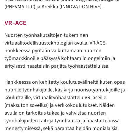
(PNEVMA LLC) ja Kreikka (INNOVATION HIVE).
VR-ACE
Nuorten työnhakutaitojen tukeminen
virtuaalitodellisuusteknologian avulla. VR-ACE-
hankkeessa pyritään vaikuttamaan nuorten
työmarkkinoille pääsyssä kohtaamiin ongelmiin ja
erityisesti haasteisiin pärjätä työhaastatteluissa.
Hankkeessa on kehitetty koulutusvälineitä kuten opas
nuorille työnhakijoille, käsikirja nuorisotyöntekijöille ja -
kouluttajille, virtuaalityöhaastattelu VR-laseille
(maksuton sovellus) ja verkkokoulutukset. Näiden
avulla on tarkoitus tukea ja vahvistaa nuorten
työnhakijoiden taitoja työnhaussa ja haastatteluissa
menestymisessä, sekä parantaa heidän monialaisia