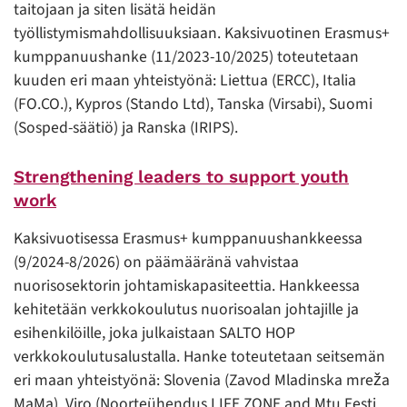
taitojaan ja siten lisätä heidän
työllistymismahdollisuuksiaan. Kaksivuotinen Erasmus+
kumppanuushanke (11/2023-10/2025) toteutetaan
kuuden eri maan yhteistyönä: Liettua (ERCC), Italia
(FO.CO.), Kypros (Stando Ltd), Tanska (Virsabi), Suomi
(Sosped-säätiö) ja Ranska (IRIPS).
Strengthening leaders to support youth
work
Kaksivuotisessa Erasmus+ kumppanuushankkeessa
(9/2024-8/2026) on päämääränä vahvistaa
nuorisosektorin johtamiskapasiteettia. Hankkeessa
kehitetään verkkokoulutus nuorisoalan johtajille ja
esihenkilöille, joka julkaistaan SALTO HOP
verkkokoulutusalustalla. Hanke toteutetaan seitsemän
eri maan yhteistyönä: Slovenia (Zavod Mladinska mreža
MaMa), Viro (Noorteühendus LIFE ZONE and Mtu Eesti