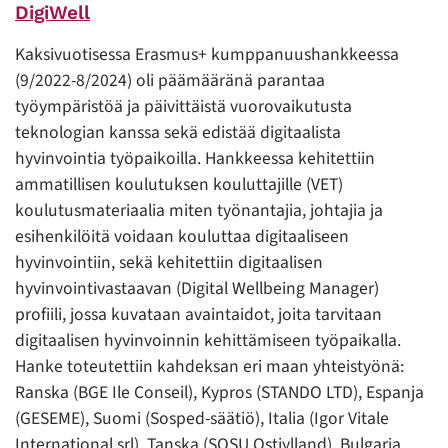
DigiWell
Kaksivuotisessa Erasmus+ kumppanuushankkeessa
(9/2022-8/2024) oli päämääränä parantaa
työympäristöä ja päivittäistä vuorovaikutusta
teknologian kanssa sekä edistää digitaalista
hyvinvointia työpaikoilla. Hankkeessa kehitettiin
ammatillisen koulutuksen kouluttajille (VET)
koulutusmateriaalia miten työnantajia, johtajia ja
esihenkilöitä voidaan kouluttaa digitaaliseen
hyvinvointiin, sekä kehitettiin digitaalisen
hyvinvointivastaavan (Digital Wellbeing Manager)
profiili, jossa kuvataan avaintaidot, joita tarvitaan
digitaalisen hyvinvoinnin kehittämiseen työpaikalla.
Hanke toteutettiin kahdeksan eri maan yhteistyönä:
Ranska (BGE Ile Conseil), Kypros (STANDO LTD), Espanja
(GESEME), Suomi (Sosped-säätiö), Italia (Igor Vitale
International srl), Tanska (SOSU Ostjylland), Bulgaria