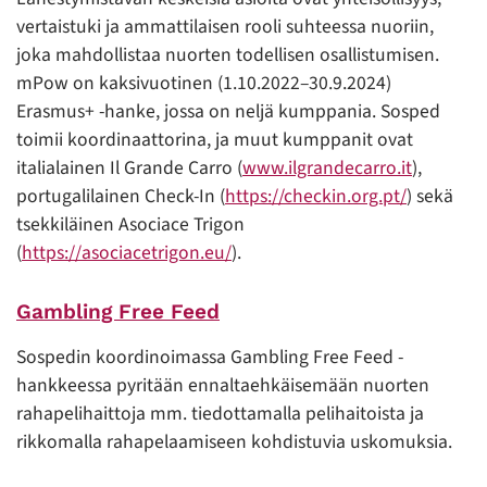
vertaistuki ja ammattilaisen rooli suhteessa nuoriin,
joka mahdollistaa nuorten todellisen osallistumisen.
mPow on kaksivuotinen (1.10.2022–30.9.2024)
Erasmus+ -hanke, jossa on neljä kumppania. Sosped
toimii koordinaattorina, ja muut kumppanit ovat
italialainen Il Grande Carro (
www.ilgrandecarro.it
),
portugalilainen Check-In (
https://checkin.org.pt/
) sekä
tsekkiläinen Asociace Trigon
(
https://asociacetrigon.eu/
).
Gambling Free Feed
Sospedin koordinoimassa Gambling Free Feed -
hankkeessa pyritään ennaltaehkäisemään nuorten
rahapelihaittoja mm. tiedottamalla pelihaitoista ja
rikkomalla rahapelaamiseen kohdistuvia uskomuksia.