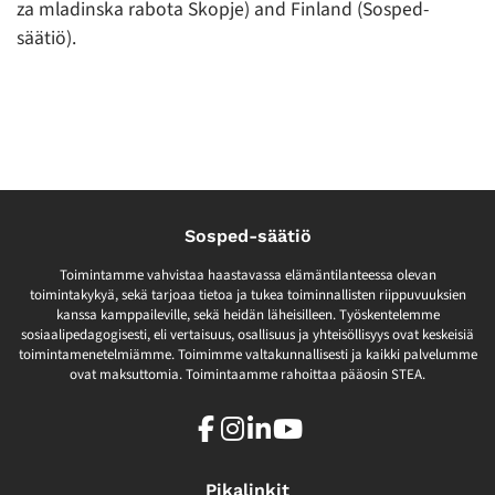
za mladinska rabota Skopje) and Finland (Sosped-
säätiö).
Sosped-säätiö
Toimintamme vahvistaa haastavassa elämäntilanteessa olevan
toimintakykyä, sekä tarjoaa tietoa ja tukea toiminnallisten riippuvuuksien
kanssa kamppaileville, sekä heidän läheisilleen. Työskentelemme
sosiaalipedagogisesti, eli vertaisuus, osallisuus ja yhteisöllisyys ovat keskeisiä
toimintamenetelmiämme. Toimimme valtakunnallisesti ja kaikki palvelumme
ovat maksuttomia. Toimintaamme rahoittaa pääosin STEA.
Facebook
Instagram
LinkedIn
Youtube
Pikalinkit