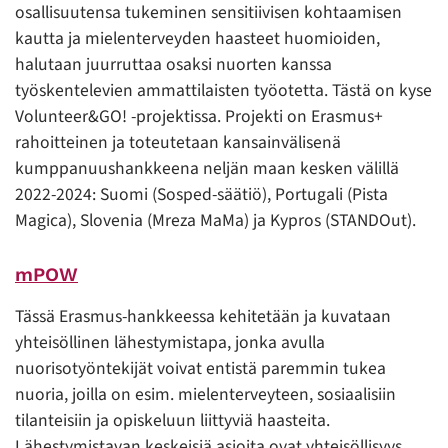
osallisuutensa tukeminen sensitiivisen kohtaamisen
kautta ja mielenterveyden haasteet huomioiden,
halutaan juurruttaa osaksi nuorten kanssa
työskentelevien ammattilaisten työotetta. Tästä on kyse
Volunteer&GO! -projektissa. Projekti on Erasmus+
rahoitteinen ja toteutetaan kansainvälisenä
kumppanuushankkeena neljän maan kesken välillä
2022-2024: Suomi (Sosped-säätiö), Portugali (Pista
Magica), Slovenia (Mreza MaMa) ja Kypros (STANDOut).
mPOW
Tässä Erasmus-hankkeessa kehitetään ja kuvataan
yhteisöllinen lähestymistapa, jonka avulla
nuorisotyöntekijät voivat entistä paremmin tukea
nuoria, joilla on esim. mielenterveyteen, sosiaalisiin
tilanteisiin ja opiskeluun liittyviä haasteita.
Lähestymistavan keskeisiä asioita ovat yhteisöllisyys,