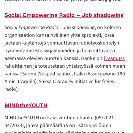
Social Empowering Radio – Job shadowing
Social Empowering Radio – Job shadowing
, on kolmen
organisaation kansainvälinen yhteisprojekti, jossa
jaetaan käytäntöjä voimauttavan radiotyöskentelyn
hyödyntämisestä syrjäytyneiden ja haavoittuvassa
asemassa olevien nuorten kanssa. Hanke on
Erasmus+
rahoitteinen ja toteutetaan yhteistyössä kolmen maan
kanssa: Suomi (Sosped-säätiö), Italia (Associazione 180
Amici L’Aquila), Saksa (Corax ev initiative fur freies
radio).
MINDtheYOUTH
MINDtheYOUTH on kaksivuotinen hanke (05/2021–
04/2023), jonka päämääränä on lisätä yksilöiden