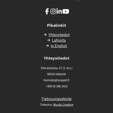
Facebook
Instagram
LinkedIn
Youtube
Pikalinkit
Yhteystiedot
Lahjoita
In English
Yhteystiedot
Elimäenkatu 27 (5. krs.)
00510 Helsinki
toimisto@sosped.fi
+358 50 566 2412
Tietosuojaseloste
Toteutus:
Muuks Creative