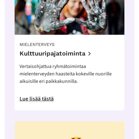
MIELENTERVEYS
Kulttuuripajatoiminta
Vertaisohjattua ryhmätoimintaa
mielenterveyden haasteita kokeville nuorille
aikuisille eri paikkakunnilla.
Lue lisää tästä