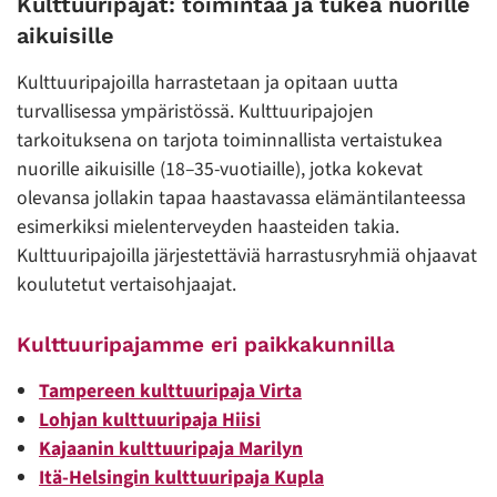
Kulttuuripajat: toimintaa ja tukea nuorille
aikuisille
Kulttuuripajoilla harrastetaan ja opitaan uutta
turvallisessa ympäristössä. Kulttuuripajojen
tarkoituksena on tarjota toiminnallista vertaistukea
nuorille aikuisille (18–35-vuotiaille), jotka kokevat
olevansa jollakin tapaa haastavassa elämäntilanteessa
esimerkiksi mielenterveyden haasteiden takia.
Kulttuuripajoilla järjestettäviä harrastusryhmiä ohjaavat
koulutetut vertaisohjaajat.
Kulttuuripajamme eri paikkakunnilla
Tampereen kulttuuripaja Virta
Lohjan kulttuuripaja Hiisi
Kajaanin kulttuuripaja Marilyn
Itä-Helsingin kulttuuripaja Kupla