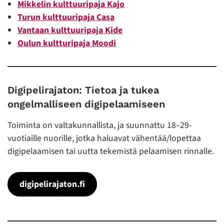
Mikkelin kulttuuripaja Kajo
Turun kulttuuripaja Casa
Vantaan kulttuuripaja Kide
Oulun kultturipaja Moodi
Digipelirajaton: Tietoa ja tukea
ongelmalliseen digipelaamiseen
Toiminta on valtakunnallista, ja suunnattu 18–29-
vuotiaille nuorille, jotka haluavat vähentää/lopettaa
digipelaamisen tai uutta tekemistä pelaamisen rinnalle.
digipelirajaton.fi