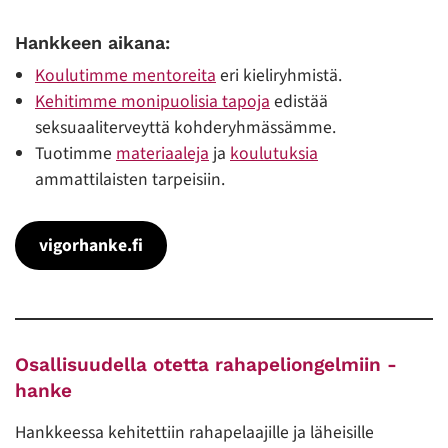
Hankkeen aikana:
Koulutimme mentoreita
eri kieliryhmistä.
Kehitimme monipuolisia tapoja
edistää
seksuaaliterveyttä kohderyhmässämme.
Tuotimme
materiaaleja
ja
koulutuksia
ammattilaisten tarpeisiin.
vigorhanke.fi
Osallisuudella otetta rahapeliongelmiin -
hanke
Hankkeessa kehitettiin rahapelaajille ja läheisille