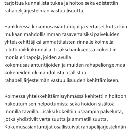
tarjottua kunnallista tukea ja hoitoa sekä edistettiin
rahapelijärjestelmän vastuullisuutta.
Hankkeessa kokemusasiantuntijat ja vertaiset kutsuttiin
mukaan mahdollisimman tasavertaisiksi palveluiden
yhteiskehittäjiksi ammattilaisten rinnalle kolmella
pilottipaikkakunnalla. Lisäksi hankkeessa kokeiltiin
monia eri tapoja, joiden avulla
kokemusasiantuntijoiden ja muiden rahapeliongelmaa
kokeneiden oli mahdollista osallistua
rahapelijärjestelmän vastuullisuuden kehittämiseen.
Kolmessa yhteiskehittämisryhmässä kehitettiin hoitoon
hakeutumisen helpottumista sekä hoidon sisältöä
monilla tavoilla. Lisäksi kokeiltiin useampia palveluita,
jotka yhdistivät vertaisuutta ja ammatillisuutta.
Kokemusasiantuntijat osallistuivat rahapelijärjestelmän