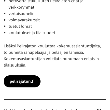
nettivertaistuki, kuten Pelirajaton-chat ja
verkkoryhmät
vertaispuhelin
voimavarakurssit
tuetut lomat
koulutukset ja tilaisuudet
Lisäksi Pelirajaton kouluttaa kokemusasiantuntijoita,
toipuneita rahapelaajia ja pelaajien läheisiä.
Kokemusasiantuntijan voi tilata puhumaan erilaisiin
tilaisuuksiin.
pelirajaton.fi