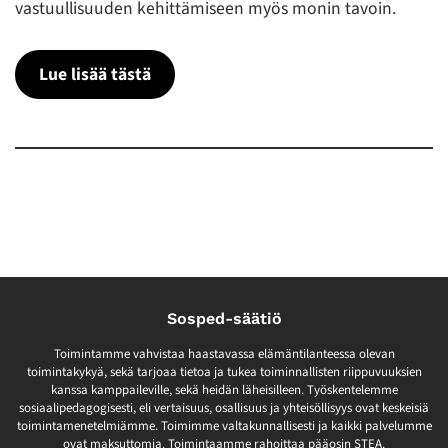
vastuullisuuden kehittämiseen myös monin tavoin.
Lue lisää tästä
Sosped-säätiö
Toimintamme vahvistaa haastavassa elämäntilanteessa olevan
toimintakykyä, sekä tarjoaa tietoa ja tukea toiminnallisten riippuvuuksien
kanssa kamppaileville, sekä heidän läheisilleen. Työskentelemme
sosiaalipedagogisesti, eli vertaisuus, osallisuus ja yhteisöllisyys ovat keskeisiä
toimintamenetelmiämme. Toimimme valtakunnallisesti ja kaikki palvelumme
ovat maksuttomia. Toimintaamme rahoittaa pääosin STEA.