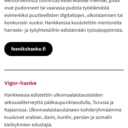
Mentorivetoista toimintaa keski-ikäisille miehille, jotka
ovat pudonneet tai vaarassa pudota työelämästä
esimerkiksi puutteellisten digitaitojen, ulkoistamisen tai
konkurssin vuoksi. Hankkeessa koulutettiin mentoreita
harraste- ja työyhteisöihin edistämään työssäoppimista.
feenikshanke.fi
Vigor-hanke
Hankkeessa edistettiin ulkomaalaistaustaisten
seksuaaliterveyttä pääkaupunkiseudulla, Turussa ja
Kajaanissa. Ulkomaalaistaustaiseen kohderyhmäämme
kuuluivat arabian, darin, kurdin, persian ja somalin
kieliryhmien edustajia.