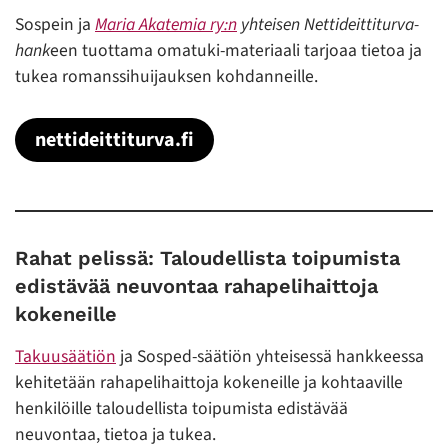
Sospein ja
Maria Akatemia ry:n
yhteisen
Nettideittiturva-
hank
een tuottama omatuki-materiaali tarjoaa tietoa ja
tukea romanssihuijauksen kohdanneille.
nettideittiturva.fi
Rahat pelissä: Taloudellista toipumista
edistävää neuvontaa rahapelihaittoja
kokeneille
Takuusäätiön
ja Sosped-säätiön yhteisessä hankkeessa
kehitetään rahapelihaittoja kokeneille ja kohtaaville
henkilöille taloudellista toipumista edistävää
neuvontaa, tietoa ja tukea.