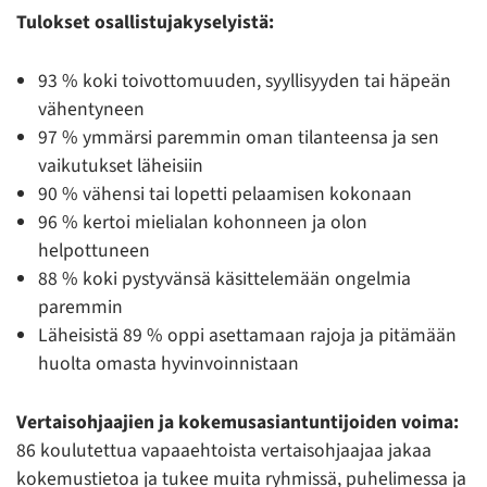
Tulokset osallistujakyselyistä:
93 % koki toivottomuuden, syyllisyyden tai häpeän
vähentyneen
97 % ymmärsi paremmin oman tilanteensa ja sen
vaikutukset läheisiin
90 % vähensi tai lopetti pelaamisen kokonaan
96 % kertoi mielialan kohonneen ja olon
helpottuneen
88 % koki pystyvänsä käsittelemään ongelmia
paremmin
Läheisistä 89 % oppi asettamaan rajoja ja pitämään
huolta omasta hyvinvoinnistaan
Vertaisohjaajien ja kokemusasiantuntijoiden voima:
86 koulutettua vapaaehtoista vertaisohjaajaa jakaa
kokemustietoa ja tukee muita ryhmissä, puhelimessa ja