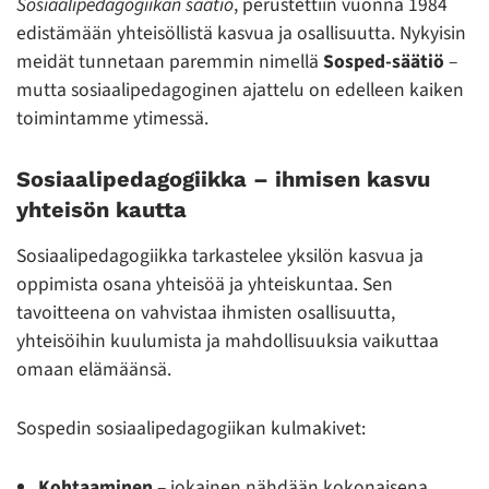
Sosiaalipedagogiikan säätiö
, perustettiin vuonna 1984
edistämään yhteisöllistä kasvua ja osallisuutta. Nykyisin
meidät tunnetaan paremmin nimellä
Sosped-säätiö
–
mutta sosiaalipedagoginen ajattelu on edelleen kaiken
toimintamme ytimessä.
Sosiaalipedagogiikka – ihmisen kasvu
yhteisön kautta
Sosiaalipedagogiikka tarkastelee yksilön kasvua ja
oppimista osana yhteisöä ja yhteiskuntaa. Sen
tavoitteena on vahvistaa ihmisten osallisuutta,
yhteisöihin kuulumista ja mahdollisuuksia vaikuttaa
omaan elämäänsä.
Sospedin sosiaalipedagogiikan kulmakivet:
Kohtaaminen
– jokainen nähdään kokonaisena