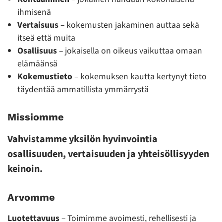
ihmisenä
Vertaisuus
– kokemusten jakaminen auttaa sekä
itseä että muita
Osallisuus
– jokaisella on oikeus vaikuttaa omaan
elämäänsä
Kokemustieto
– kokemuksen kautta kertynyt tieto
täydentää ammatillista ymmärrystä
Missiomme
Vahvistamme yksilön hyvinvointia
osallisuuden, vertaisuuden ja yhteisöllisyyden
keinoin.
Arvomme
Luotettavuus
– Toimimme avoimesti, rehellisesti ja