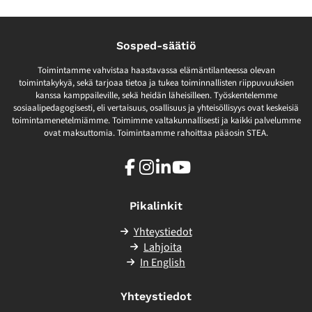
Sosped-säätiö
Toimintamme vahvistaa haastavassa elämäntilanteessa olevan
toimintakykyä, sekä tarjoaa tietoa ja tukea toiminnallisten riippuvuuksien
kanssa kamppaileville, sekä heidän läheisilleen. Työskentelemme
sosiaalipedagogisesti, eli vertaisuus, osallisuus ja yhteisöllisyys ovat keskeisiä
toimintamenetelmiämme. Toimimme valtakunnallisesti ja kaikki palvelumme
ovat maksuttomia. Toimintaamme rahoittaa pääosin STEA.
Facebook
Instagram
LinkedIn
Youtube
Pikalinkit
Yhteystiedot
Lahjoita
In English
Yhteystiedot