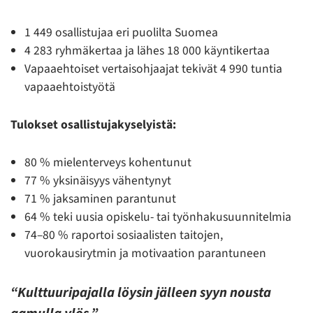
1 449 osallistujaa eri puolilta Suomea
4 283 ryhmäkertaa ja lähes 18 000 käyntikertaa
Vapaaehtoiset vertaisohjaajat tekivät 4 990 tuntia
vapaaehtoistyötä
Tulokset osallistujakyselyistä:
80 % mielenterveys kohentunut
77 % yksinäisyys vähentynyt
71 % jaksaminen parantunut
64 % teki uusia opiskelu- tai työnhakusuunnitelmia
74–80 % raportoi sosiaalisten taitojen,
vuorokausirytmin ja motivaation parantuneen
“Kulttuuripajalla löysin jälleen syyn nousta