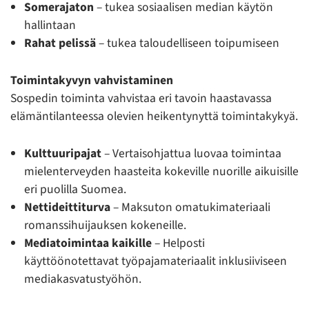
Somerajaton
– tukea sosiaalisen median käytön
hallintaan
Rahat pelissä
– tukea taloudelliseen toipumiseen
Toimintakyvyn vahvistaminen
Sospedin toiminta vahvistaa eri tavoin haastavassa
elämäntilanteessa olevien heikentynyttä toimintakykyä.
Kulttuuripajat
– Vertaisohjattua luovaa toimintaa
mielenterveyden haasteita kokeville nuorille aikuisille
eri puolilla Suomea.
Nettideittiturva
– Maksuton omatukimateriaali
romanssihuijauksen kokeneille.
Mediatoimintaa kaikille
– Helposti
käyttöönotettavat työpajamateriaalit inklusiiviseen
mediakasvatustyöhön.