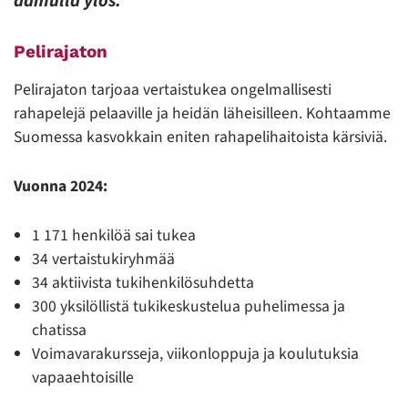
aamulla ylös.”
Pelirajaton
Pelirajaton tarjoaa vertaistukea ongelmallisesti
rahapelejä pelaaville ja heidän läheisilleen. Kohtaamme
Suomessa kasvokkain eniten rahapelihaitoista kärsiviä.
Vuonna 2024:
1 171 henkilöä sai tukea
34 vertaistukiryhmää
34 aktiivista tukihenkilösuhdetta
300 yksilöllistä tukikeskustelua puhelimessa ja
chatissa
Voimavarakursseja, viikonloppuja ja koulutuksia
vapaaehtoisille