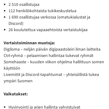
2 510 osallistujaa
112 henkilökohtaista tukikeskustelua
1 690 osallistujaa verkossa (omatukialustat ja
Discord)
26 koulutettua vapaaehtoista vertaistukijaa
Vertaistoiminnan muotoja:
Digiloma – neljän päivän digipaastoleiri ilman laitteita
Ctrl-ryhmä – pelaamisen hallintaa tukevat ryhmät
Somehaaste – kuuden viikon ohjelma hallittuun somen
käyttöön
Livemiitit ja Discord-tapahtumat – yhteisöllistä tukea
ympäri Suomen
Vaikutukset:
Hyvinvointi ja arjen hallinta vahvistuivat