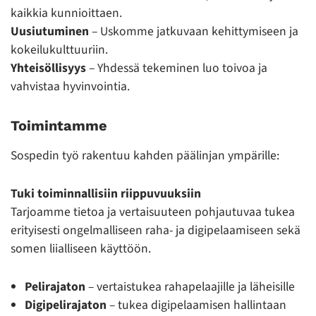
kaikkia kunnioittaen.
Uusiutuminen
– Uskomme jatkuvaan kehittymiseen ja
kokeilukulttuuriin.
Yhteisöllisyys
– Yhdessä tekeminen luo toivoa ja
vahvistaa hyvinvointia.
Toimintamme
Sospedin työ rakentuu kahden päälinjan ympärille:
Tuki toiminnallisiin riippuvuuksiin
Tarjoamme tietoa ja vertaisuuteen pohjautuvaa tukea
erityisesti ongelmalliseen raha- ja digipelaamiseen sekä
somen liialliseen käyttöön.
Pelirajaton
– vertaistukea rahapelaajille ja läheisille
Digipelirajaton
– tukea digipelaamisen hallintaan