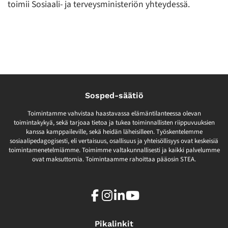
toimii Sosiaali- ja terveysministeriön yhteydessä.
Sosped-säätiö
Toimintamme vahvistaa haastavassa elämäntilanteessa olevan
toimintakykyä, sekä tarjoaa tietoa ja tukea toiminnallisten riippuvuuksien
kanssa kamppaileville, sekä heidän läheisilleen. Työskentelemme
sosiaalipedagogisesti, eli vertaisuus, osallisuus ja yhteisöllisyys ovat keskeisiä
toimintamenetelmiämme. Toimimme valtakunnallisesti ja kaikki palvelumme
ovat maksuttomia. Toimintaamme rahoittaa pääosin STEA.
Facebook
Instagram
LinkedIn
Youtube
Pikalinkit