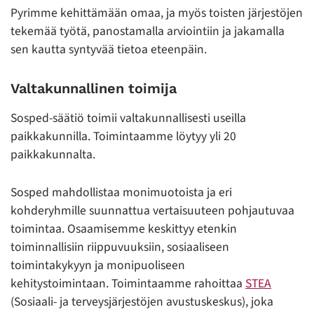
Pyrimme kehittämään omaa, ja myös toisten järjestöjen
tekemää työtä, panostamalla arviointiin ja jakamalla
sen kautta syntyvää tietoa eteenpäin.
Valtakunnallinen toimija
Sosped-säätiö toimii valtakunnallisesti useilla
paikkakunnilla. Toimintaamme löytyy yli 20
paikkakunnalta.
Sosped mahdollistaa monimuotoista ja eri
kohderyhmille suunnattua vertaisuuteen pohjautuvaa
toimintaa. Osaamisemme keskittyy etenkin
toiminnallisiin riippuvuuksiin, sosiaaliseen
toimintakykyyn ja monipuoliseen
kehitystoimintaan. Toimintaamme rahoittaa
STEA
(Sosiaali- ja terveysjärjestöjen avustuskeskus), joka