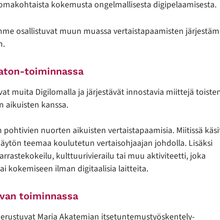
 on omakohtaista kokemusta ongelmallisesta digipelaamisesta.
amme osallistuvat muun muassa vertaistapaamisten järjestäm
n.
aton-toiminnassa
at muita Digilomalla ja järjestävät innostavia miittejä toiste
 aikuisten kanssa.
ohtivien nuorten aikuisten vertaistapaamisia. Miitissä käsi
äytön teemaa koulutetun vertaisohjaajan johdolla. Lisäksi
astekokeilu, kulttuurivierailu tai muu aktiviteetti, joka
 kokemiseen ilman digitaalisia laitteita.
rvan toiminnassa
 perustuvat Maria Akatemian itsetuntemustyöskentely-