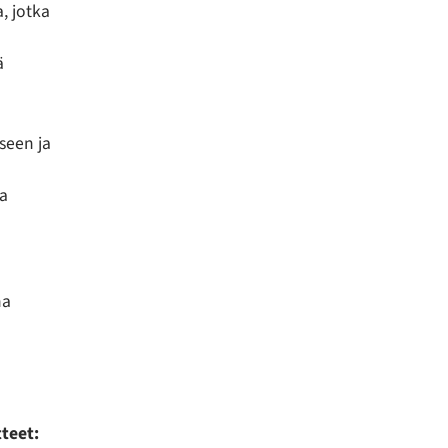
, jotka
ä
seen ja
a
na
teet: