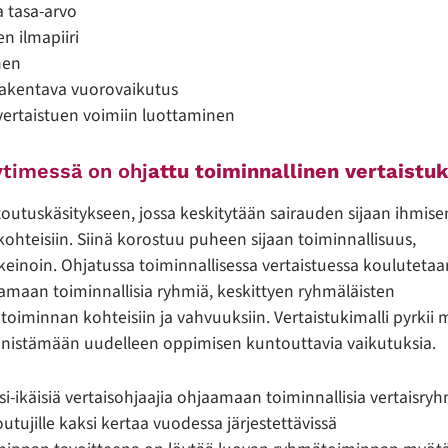
a tasa-arvo
n ilmapiiri
nen
rakentava vuorovaikutus
vertaistuen voimiin luottaminen
ytimessä on ohj
attu toiminnallinen vertaistuk
outuskäsitykseen, jossa keskitytään sairauden sijaan ihmise
ohteisiin. Siinä korostuu puheen sijaan toiminnallisuus,
 keinoin. Ohjatussa toiminnallisessa vertaistuessa koulutetaa
amaan toiminnallisia ryhmiä, keskittyen ryhmäläisten
toiminnan kohteisiin ja vahvuuksiin. Vertaistukimalli pyrkii 
nnistämään uudelleen oppimisen kuntouttavia vaikutuksia.
si-ikäisiä vertaisohjaajia ohjaamaan toiminnallisia vertaisryh
utujille kaksi kertaa vuodessa järjestettävissä