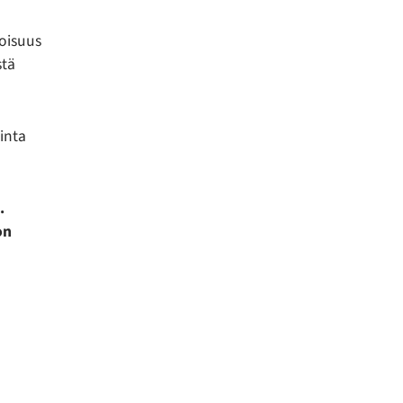
voisuus
stä
inta
.
on