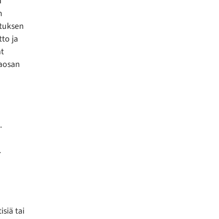
ä
n
stuksen
to ja
at
taosan
.
.
siä tai