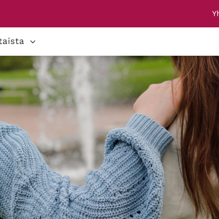
Y
taista