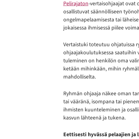
Pelirajaton
-vertaisohjaajat ovat
osallistuvat säännölliseen työ
ongelmapelaamisesta tai läheise
jokaisessa ihmisessä piilee voim
Vertaistuki toteutuu ohjatuissa
ohjaajakoulutuksessa saatuihin 
tuleminen on henkilön oma valin
ketään mihinkään, mihin ryhmäläi
mahdolliselta.
Ryhmän ohjaaja näkee oman tari
tai vääränä, isompana tai pien
ihmisten kuunteleminen ja osall
kasvun lähteenä ja tukena.
Eettisesti hyvässä pelaajien ja