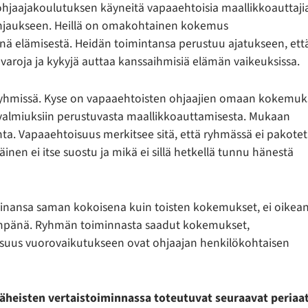
 ohjaajakoulutuksen käyneitä vapaaehtoisia maallikkoauttajia
nohjaukseen. Heillä on omakohtainen kokemus
nä elämisestä. Heidän toimintansa perustuu ajatukseen, ett
avaroja ja kykyjä auttaa kanssaihmisiä elämän vaikeuksissa.
 ryhmissä. Kyse on vapaaehtoisten ohjaajien omaan kokemuk
valmiuksiin perustuvasta maallikkoauttamisesta. Mukaan
ta. Vapaaehtoisuus merkitsee sitä, että ryhmässä ei pakotet
nen ei itse suostu ja mikä ei sillä hetkellä tunnu hänestä
nansa saman kokoisena kuin toisten kokemukset, ei oikea
empänä. Ryhmän toiminnasta saadut kokemukset,
isuus vuorovaikutukseen ovat ohjaajan henkilökohtaisen
 läheisten vertaistoiminnassa toteutuvat seuraavat periaat