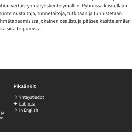
tiön vertaisryhmätyöskentelymalliin. Ryhmissä käsitellään
tuntemustaitoja, tunnetaitoja, tutkitaan ja tunnistetaan
yhmätapaamisissa jokainen osallistuja pääsee käsittelemää
ä siitä toipumista.
Pikalinkit
Yhteystiedot
Lahjoita
In English
 ja
me