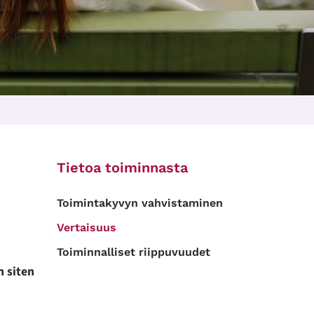
Tietoa toiminnasta
Toimintakyvyn vahvistaminen
Vertaisuus
Toiminnalliset riippuvuudet
 siten