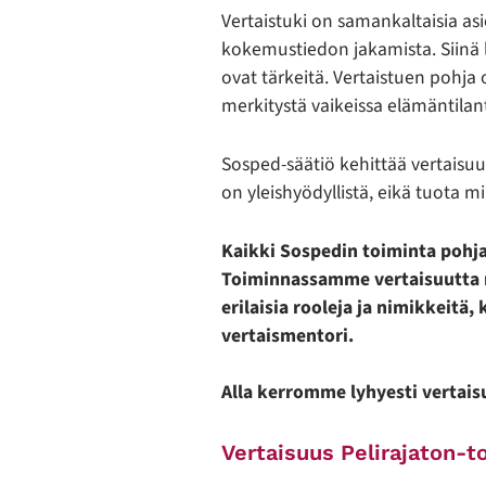
Vertaistuki on samankaltaisia as
kokemustiedon jakamista. Siinä lu
ovat tärkeitä. Vertaistuen pohja 
merkitystä vaikeissa elämäntilant
Sosped-säätiö kehittää vertaisu
on yleishyödyllistä, eikä tuota mi
Kaikki Sospedin toiminta pohja
Toiminnassamme vertaisuutta ma
erilaisia rooleja ja nimikkeitä,
vertaismentori.
Alla kerromme lyhyesti vertai
Vertaisuus Pelirajaton-t