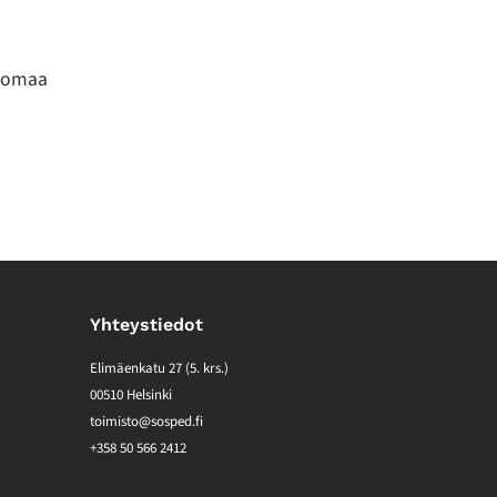
n omaa
Yhteystiedot
Elimäenkatu 27 (5. krs.)
00510 Helsinki
toimisto@sosped.fi
+358 50 566 2412