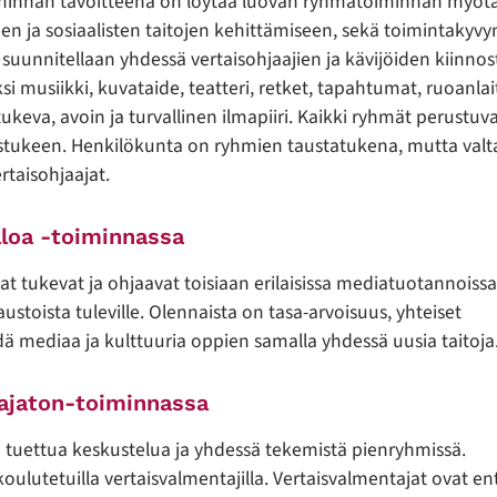
oiminnan tavoitteena on löytää luovan ryhmätoiminnan myöt
een ja sosiaalisten taitojen kehittämiseen, sekä toimintakyvy
suunnitellaan yhdessä vertaisohjaajien ja kävijöiden kiinno
 musiikki, kuvataide, teatteri, retket, tapahtumat, ruoanlait
tukeva, avoin ja turvallinen ilmapiiri. Kaikki ryhmät perustuv
istukeen. Henkilökunta on ryhmien taustatukena, mutta val
taisohjaajat.
aloa -toiminnassa
at tukevat ja ohjaavat toisiaan erilaisissa mediatuotannoissa
ustoista tuleville. Olennaista on tasa-arvoisuus, yhteiset
ä mediaa ja kulttuuria oppien samalla yhdessä uusia taitoja
rajaton-toiminnassa
i tuettua keskustelua ja yhdessä tekemistä pienryhmissä.
ulutetuilla vertaisvalmentajilla. Vertaisvalmentajat ovat enti