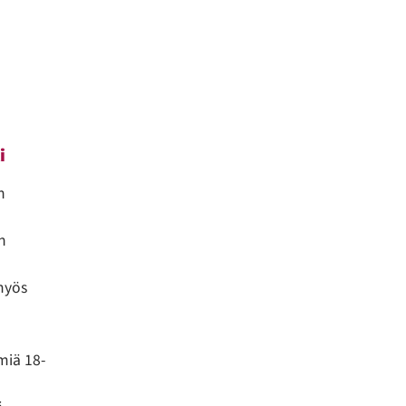
i
n
n
myös
miä 18-