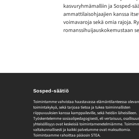
kasvuryhmämalliin ja Sosped-sää
ammattilaisohjaajien kanssa itse
voimavaroja sekä omia rajoja. R
romanssihuijauskokemustaan sek
Sosped-säätiö
Toimintamme vahvistaa haastavassa elämäntilanteessa olevan
toimintakykyä, sekä tarjoaa tietoa ja tukea toiminnallisten
riippuvuuksien kanssa kamppaileville, sekä heidän läheisilleen.
Työskentelemme sosiaalipedagogisesti, eli vertaisuus, osallisuus
yhteisöllisyys ovat keskeisiä toimintamenetelmiämme. Toimim
valtakunnallisesti ja kaikki palvelumme ovat maksuttomia.
Toimintaamme rahoittaa pääosin STEA.