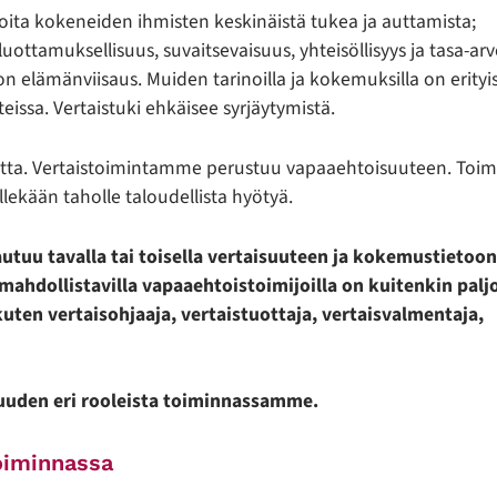
ioita kokeneiden ihmisten keskinäistä tukea ja auttamista;
ottamuksellisuus, suvaitsevaisuus, yhteisöllisyys ja tasa-ar
on elämänviisaus. Muiden tarinoilla ja kokemuksilla on erityi
eissa. Vertaistuki ehkäisee syrjäytymistä.
utta. Vertaistoimintamme perustuu vapaaehtoisuuteen. Toim
llekään taholle taloudellista hyötyä.
utuu tavalla tai toisella vertaisuuteen ja kokemustietoon
hdollistavilla vapaaehtoistoimijoilla on kuitenkin palj
 kuten vertaisohjaaja, vertaistuottaja, vertaisvalmentaja,
suuden eri rooleista toiminnassamme.
oiminnassa