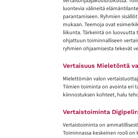
vertaisohjaajakoulutuksissa. T
luontevia välineitä elämäntilant
parantamiseen. Ryhmien sisällöt 
mukaan. Teemoja ovat esimerkiksi
liikunta. Tärkeintä on luovuutta 
ohjattuun toiminnalliseen verta
ryhmien ohjaamisesta tekevät ver
Vertaisuus Mieletöntä v
Mielettömän valon vertaistuottaj
Tiimien toiminta on avointa eri ta
kiinnostuksen kohteet, halu tehd
Vertaistoiminta Digipeli
Vertaistoiminta on ammatillisest
Toiminnassa keskeinen rooli on ko