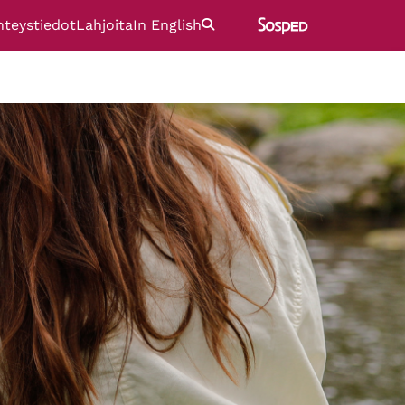
hteystiedot
Lahjoita
In English
Etsi