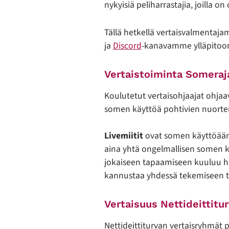
nykyisiä peliharrastajia, joilla
Tällä hetkellä vertaisvalmentaj
ja
Discord
-kanavamme ylläpitoo
Vertaistoiminta Someraj
Koulutetut vertaisohjaajat ohjaav
somen käyttöä pohtivien nuorten
Livemiitit
ovat somen käyttöään p
aina yhtä ongelmallisen somen k
jokaiseen tapaamiseen kuuluu harr
kannustaa yhdessä tekemiseen tai
Vertaisuus Nettideittitu
Nettideittiturvan vertaisryhmät