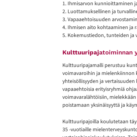
1. Ihmisarvon kunnioittaminen j
2. Luottamuksellinen ja turvalline
3. Vapaaehtoisuuden arvostami
4. Ihmisen aito kohtaaminen ja 
5. Kokemustiedon, tunteiden ja 
Kulttuuripaj
atoiminnan 
Kulttuuripajamalli perustuu kunt
voimavaroihin ja mielenkiinnon k
yhteisöllisyyden ja vertaisuuden
vapaaehtoisia erityisryhmiä ohja
voimavaralähtöisiin, mielekkään 
poistamaan yksinäisyyttä ja käy
Kulttuuripajoilla koulutetaan täy
35 -vuotiaille mielenterveyskunto