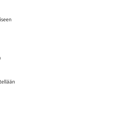
iseen
n
tellään