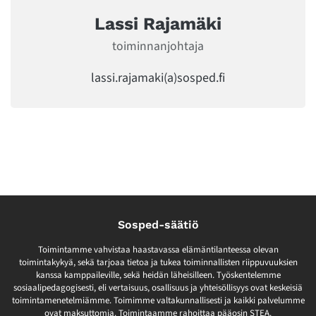
Lassi Rajamäki
toiminnanjohtaja
lassi.rajamaki(a)sosped.fi
Sosped-säätiö
Toimintamme vahvistaa haastavassa elämäntilanteessa olevan
toimintakykyä, sekä tarjoaa tietoa ja tukea toiminnallisten riippuvuuksien
kanssa kamppaileville, sekä heidän läheisilleen. Työskentelemme
sosiaalipedagogisesti, eli vertaisuus, osallisuus ja yhteisöllisyys ovat keskeisiä
toimintamenetelmiämme. Toimimme valtakunnallisesti ja kaikki palvelumme
ovat maksuttomia. Toimintaamme rahoittaa pääosin STEA.