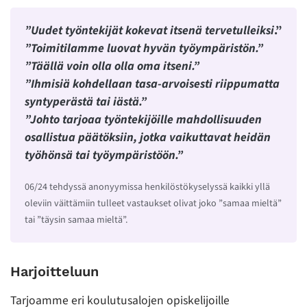
”Uudet työntekijät kokevat itsenä tervetulleiksi
.”
”Toimitilamme luovat hyvän työympäristön.”
”Täällä voin olla olla oma itseni.”
”Ihmisiä kohdellaan tasa-arvoisesti riippumatta
syntyperästä tai iästä.”
”Johto tarjoaa työntekijöille mahdollisuuden
osallistua päätöksiin, jotka vaikuttavat heidän
työhönsä tai työympäristöön.”
06/24 tehdyssä anonyymissa henkilöstökyselyssä kaikki yllä
oleviin väittämiin tulleet vastaukset olivat joko ”samaa mieltä”
tai ”täysin samaa mieltä”.
Harjoitteluun
Tarjoamme eri koulutusalojen opiskelijoille