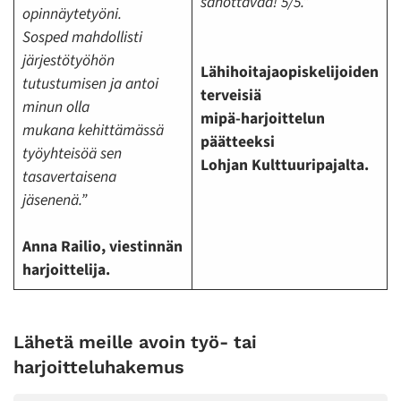
sanottavaa! 5/5.”
opinnäytetyöni.
Sosped mahdollisti
järjestötyöhön
Lähihoitajaopiskelijoiden
tutustumisen ja antoi
terveisiä
minun olla
mipä-harjoittelun
mukana kehittämässä
päätteeksi
työyhteisöä sen
Lohjan Kulttuuripajalta.
tasavertaisena
jäsenenä.”
Anna Railio, viestinnän
harjoittelija.
Lähetä meille avoin työ- tai
harjoitteluhakemus