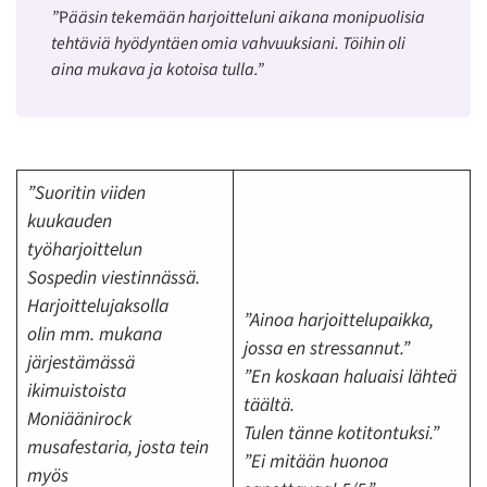
”
P
ääsin tekemään harjoitteluni aikana monipuolisia
tehtäviä hyödyntäen omia vahvuuksiani. Töihin oli
aina mukava ja kotoisa tulla.”
”Suoritin viiden
kuukauden
työharjoittelun
Sospedin viestinnässä.
Harjoittelujaksolla
”Ainoa harjoittelupaikka,
olin mm. mukana
jossa en stressannut.”
järjestämässä
”En koskaan haluaisi lähteä
ikimuistoista
täältä.
Moniäänirock
Tulen tänne kotitontuksi.”
musafestaria, josta tein
”Ei mitään huonoa
myös