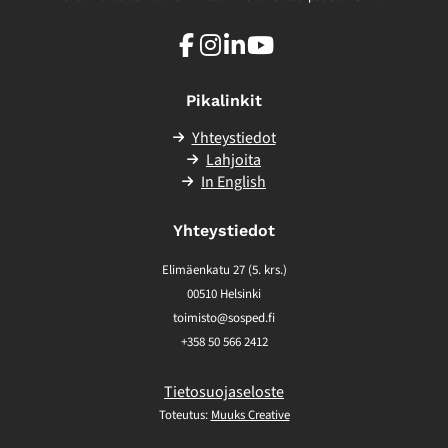
Facebook
Instagram
LinkedIn
Youtube
Pikalinkit
Yhteystiedot
Lahjoita
In English
Yhteystiedot
Elimäenkatu 27 (5. krs.)
00510 Helsinki
toimisto@sosped.fi
+358 50 566 2412
Tietosuojaseloste
Toteutus:
Muuks Creative