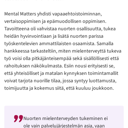
Mental Matters yhdisti vapaaehtoistoiminnan,
vertaisoppimisen ja epämuodollisen oppimisen.
Tavoitteena oli vahvistaa nuorten osallisuutta, tukea
heidän hyvinvointiaan ja lisätä nuorten parissa
työskentelevien ammattilaisten osaamista. Samalla
hankkeessa tarkasteltiin, miten mielenterveyttä tukeva
työ voisi olla pitkäjänteisempää sekä sisällöllisesti että
rahoituksen näkökulmasta. Esiin nousi erityisesti se,
että yhteisölliset ja matalan kynnyksen toimintamallit
voivat tarjota nuorille tilaa, jossa syntyy luottamusta,
toimijuutta ja kokemus siitä, että kuuluu joukkoon.
Nuorten mielenterveyden tukeminen ei
ole vain palvelujärjestelmän asia, vaan