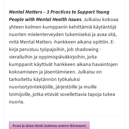
Mental Matters – 3 Practices to Support Young
People with Mental Health Issues
. Julkaisu kokoaa
yhteen kolmen kumppanin kehittämiä käytäntöjä
nuorten mielenterveyden tukemiseksi ja avaa sitä,
mitä Mental Matters -hankkeen aikana opittiin. E-
kirja perustuu työpajoihin, job shadowing -
vierailuihin ja oppimispäiväkirjoihin, joita
kumppanit käyttivät hankkeen aikana havaintojen
kokoamiseen ja jäsentämiseen. Julkaisu on
tarkoitettu käytännön työkaluksi
nuorisotyöntekijöille, järjestöille ja muille
toimijoille, jotka etsivät sovellettavia tapoja tukea
nuoria.
Avaa ja lataa tästä (aukeaa uuteen ikkunaan)