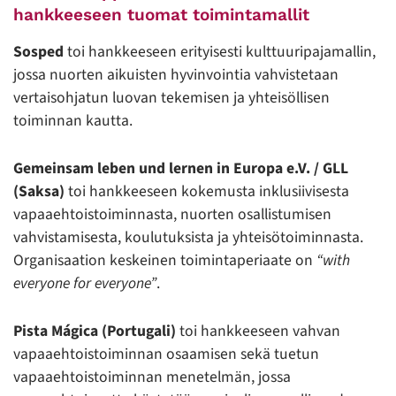
hankkeeseen tuomat toimintamallit
Sosped
toi hankkeeseen erityisesti kulttuuripajamallin,
jossa nuorten aikuisten hyvinvointia vahvistetaan
vertaisohjatun luovan tekemisen ja yhteisöllisen
toiminnan kautta.
Gemeinsam leben und lernen in Europa e.V. / GLL
(Saksa)
toi hankkeeseen kokemusta inklusiivisesta
vapaaehtoistoiminnasta, nuorten osallistumisen
vahvistamisesta, koulutuksista ja yhteisötoiminnasta.
Organisaation keskeinen toimintaperiaate on
“with
everyone for everyone”
.
Pista Mágica (Portugali)
toi hankkeeseen vahvan
vapaaehtoistoiminnan osaamisen sekä tuetun
vapaaehtoistoiminnan menetelmän, jossa