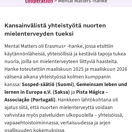
cooperation
>
Mental Matters -hanke
Kansainvälistä yhteistyötä nuorten
mielenterveyden tueksi
Mental Matters oli Erasmus+ -hanke, jossa etsittiin
käytännönläheisiä, yhteisöllisiä ja kestäviä tapoja tukea
nuoria, joilla on mielenterveyteen liittyviä haasteita.
Hanke toteutettiin maaliskuun 2025 ja maaliskuun 2026
välisenä aikana yhteistyössä kolmen kumppanin
kanssa:
Sosped-säätiö (Suomi)
,
Gemeinsam leben und
lernen in Europa e.V. (Saksa)
ja
Pista Mágica –
Associação (Portugali)
. Hankkeen lähtökohtana oli
ajatus siitä, että nuorten mielenterveyttä voidaan
vahvistaa myös palveluiden ulkopuolella – yhteisöissä,
vapaaehtoistoiminnassa, vertaisuudessa ja arjen
osallisuuden kokemuksissa.