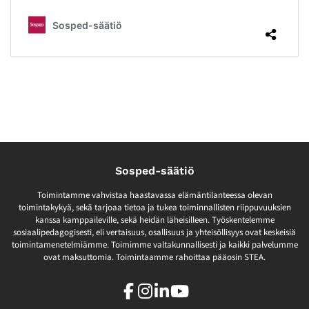
Sosped-säätiö
Toimintamme vahvistaa haastavassa elämäntilanteessa olevan
toimintakykyä, sekä tarjoaa tietoa ja tukea toiminnallisten riippuvuuksien
kanssa kamppaileville, sekä heidän läheisilleen. Työskentelemme
sosiaalipedagogisesti, eli vertaisuus, osallisuus ja yhteisöllisyys ovat keskeisiä
toimintamenetelmiämme. Toimimme valtakunnallisesti ja kaikki palvelumme
ovat maksuttomia. Toimintaamme rahoittaa pääosin STEA.
Facebook
Instagram
LinkedIn
Youtube