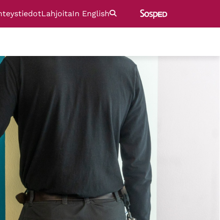
hteystiedot
Lahjoita
In English
Etsi