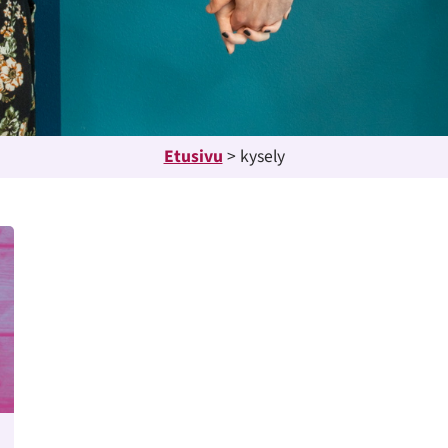
Etusivu
>
kysely