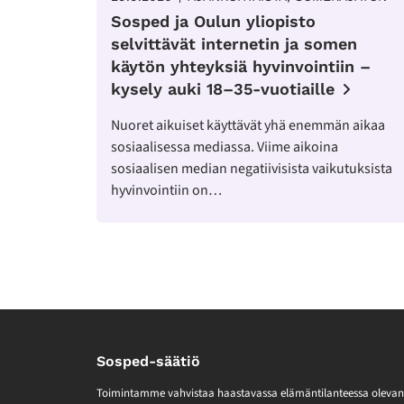
Sosped ja Oulun yliopisto
selvittävät internetin ja somen
käytön yhteyksiä hyvinvointiin –
kysely auki 18–35-vuotiaille
Nuoret aikuiset käyttävät yhä enemmän aikaa
sosiaalisessa mediassa. Viime aikoina
sosiaalisen median negatiivisista vaikutuksista
hyvinvointiin on…
Sosped-säätiö
Toimintamme vahvistaa haastavassa elämäntilanteessa olevan