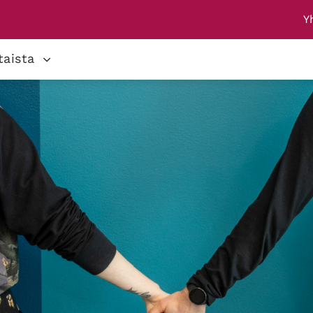
Y
taista