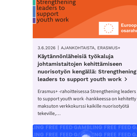
3.6.2026
AJANKOHTAISTA, ERASMUS+
Käytännönläheisiä työkaluja
johtamistaitojen kehittämiseen
nuorisotyön kengällä: Strengthening
leaders to support youth work
Erasmus+ -rahoitteisessa Strengthening leaders
to support youth work -hankkeessa on kehitetty
maksuton verkkokurssi kaikille nuorisotyötä
tekeville,…