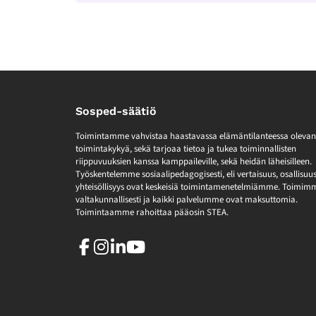
Sosped-säätiö
Toimintamme vahvistaa haastavassa elämäntilanteessa olevan
toimintakykyä, sekä tarjoaa tietoa ja tukea toiminnallisten
riippuvuuksien kanssa kamppaileville, sekä heidän läheisilleen.
Työskentelemme sosiaalipedagogisesti, eli vertaisuus, osallisuus
yhteisöllisyys ovat keskeisiä toimintamenetelmiämme. Toimim
valtakunnallisesti ja kaikki palvelumme ovat maksuttomia.
Toimintaamme rahoittaa pääosin STEA.
Facebook
Instagram
LinkedIn
Youtube