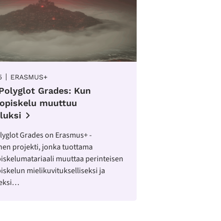
5
ERASMUS+
 Polyglot Grades: Kun
nopiskelu muuttuu
luksi
lyglot Grades on Erasmus+ -
nen projekti, jonka tuottama
piskelumatariaali muuttaa perinteisen
iskelun mielikuvitukselliseksi ja
seksi…