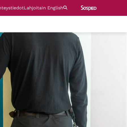
hteystiedot
Lahjoita
In English
Etsi