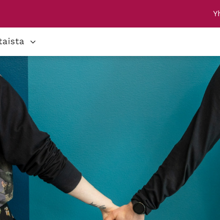
Y
taista