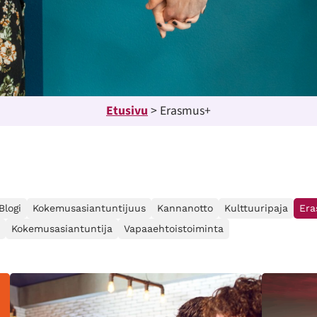
Etusivu
>
Erasmus+
Blogi
Kokemusasiantuntijuus
Kannanotto
Kulttuuripaja
Er
Kokemusasiantuntija
Vapaaehtoistoiminta