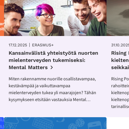
17.12.2025
ERASMUS+
31.10.202
Kansainvälistä yhteistyötä nuorten
Rising
mielenterveyden tukemiseksi:
kielte
Mental Matters
seikkai
Miten rakennamme nuorille osallistavampaa,
Rising Po
kestävämpää ja vaikuttavampaa
rahoittei
mielenterveyden tukea yli maarajojen? Tähän
kielteno
kysymykseen etsitään vastauksia Mental…
kieltenop
tarinalli