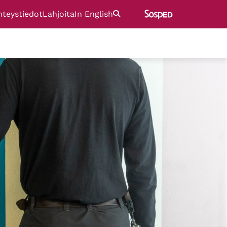
hteystiedot
Lahjoita
In English
Etsi