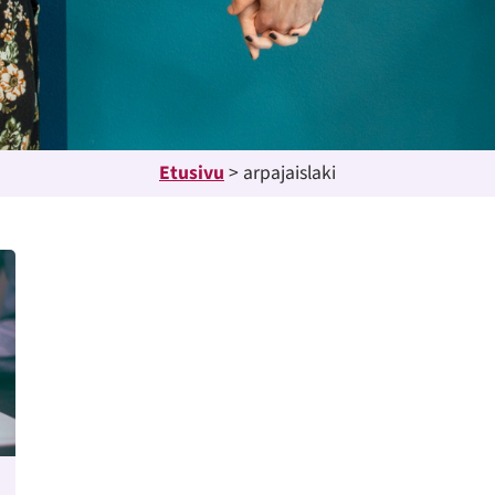
Etusivu
>
arpajaislaki