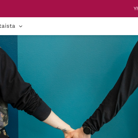
Y
taista