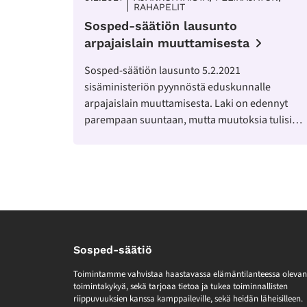
RAHAPELIT
Sosped-säätiön lausunto
arpajaislain muuttamisesta
Sosped-säätiön lausunto 5.2.2021
sisäministeriön pyynnöstä eduskunnalle
arpajaislain muuttamisesta. Laki on edennyt
parempaan suuntaan, mutta muutoksia tulisi…
Sosped-säätiö
Toimintamme vahvistaa haastavassa elämäntilanteessa olevan
toimintakykyä, sekä tarjoaa tietoa ja tukea toiminnallisten
riippuvuuksien kanssa kamppaileville, sekä heidän läheisilleen.