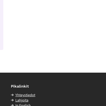
Pikalinkit
Yhteystiedot
Lahjoita
In English