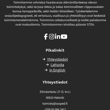
Toimintamme vahvistaa haastavassa elämäntilanteessa olevan
toimintakykyä, sekä tarjoaa tietoa ja tukea toiminnallisten riippuvuuksien
kanssa kamppaileville, sekä heidän läheisilleen. Työskentelemme
sosiaalipedagogisesti, eli vertaisuus, osallisuus ja yhteisöllisyys ovat keskeisiä
toimintamenetelmiämme. Toimimme valtakunnallisesti ja kaikki palvelumme
ovat maksuttomia. Toimintaamme rahoittaa pääosin STEA.
Facebook
Instagram
LinkedIn
Youtube
Pikalinkit
Yhteystiedot
Lahjoita
In English
Yhteystiedot
Elimäenkatu 27 (5. krs.)
00510 Helsinki
toimisto@sosped.fi
+358 50 566 2412