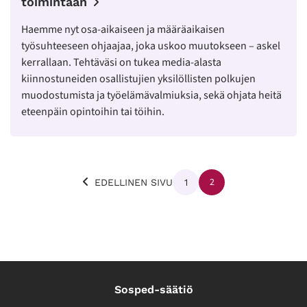
toimintaan
Haemme nyt osa-aikaiseen ja määräaikaisen
työsuhteeseen ohjaajaa, joka uskoo muutokseen – askel
kerrallaan. Tehtäväsi on tukea media-alasta
kiinnostuneiden osallistujien yksilöllisten polkujen
muodostumista ja työelämävalmiuksia, sekä ohjata heitä
eteenpäin opintoihin tai töihin.
Lisää
2
1
EDELLINEN SIVU
artikkeleita
Sosped-säätiö