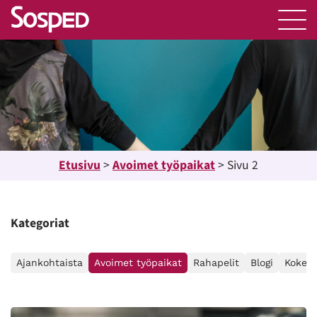
Etusivu
>
Avoimet työpaikat
>
Sivu 2
Kategoriat
Ajankohtaista
Avoimet työpaikat
Rahapelit
Blogi
Kokemu