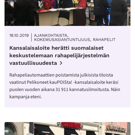
18.10.2019
AJANKOHTAISTA,
KOKEMUSASIANTUNTIJUUS, RAHAPELIT
Kansalaisaloite herätti suomalaiset
keskustelemaan rahapelijärjestelmän
vastuullisuudesta
Rahapeliautomaattien poistamista julkisista tiloista
vaatinut Pelikoneet kauPOISta! -kansalaisaloite keräsi
puolen vuoden aikana 31 911 kannatusilmoitusta. Näin
kampanja eteni.