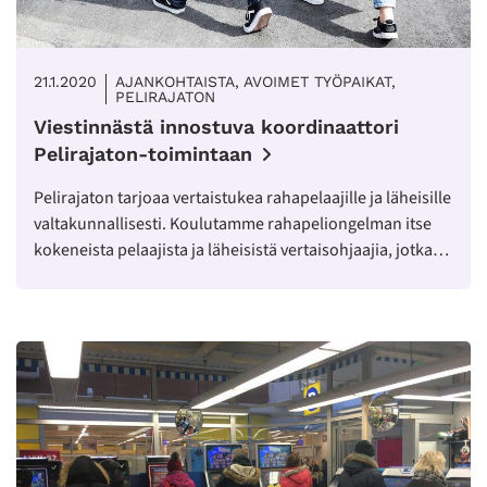
21.1.2020
AJANKOHTAISTA, AVOIMET TYÖPAIKAT,
PELIRAJATON
Viestinnästä innostuva koordinaattori
Pelirajaton-toimintaan
Pelirajaton tarjoaa vertaistukea rahapelaajille ja läheisille
valtakunnallisesti. Koulutamme rahapeliongelman itse
kokeneista pelaajista ja läheisistä vertaisohjaajia, jotka…