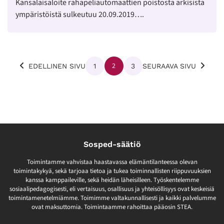
Kansalaisaloite rahapeliautomaattien poistosta arkisista
ympäristöistä sulkeutuu 20.09.2019….
Lisää
2
1
3
EDELLINEN SIVU
SEURAAVA SIVU
artikkeleita
Sosped-säätiö
Toimintamme vahvistaa haastavassa elämäntilanteessa olevan
toimintakykyä, sekä tarjoaa tietoa ja tukea toiminnallisten riippuvuuksien
kanssa kamppaileville, sekä heidän läheisilleen. Työskentelemme
sosiaalipedagogisesti, eli vertaisuus, osallisuus ja yhteisöllisyys ovat keskeisiä
toimintamenetelmiämme. Toimimme valtakunnallisesti ja kaikki palvelumme
ovat maksuttomia. Toimintaamme rahoittaa pääosin STEA.