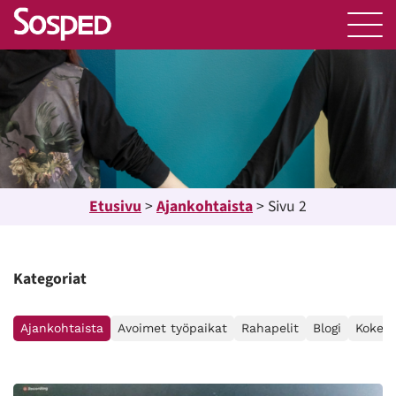
Etusivu
>
Ajankohtaista
>
Sivu 2
Kategoriat
Ajankohtaista
Avoimet työpaikat
Rahapelit
Blogi
Kokemu